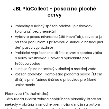
JBL PlaCollect - pasca na ploché
červy
Pohodlný a účinný spôsob odchytu ploskavcov
(planaria) bez chemikálií
Vybavte pascu návnadou (JBL NovoTab), zaveste ju
na zem pod uhlom s prísavkou a šnúrou a nasledujúci
deň pascu vyprázdnite
Praktické vyprázdnenie sifónu: otvorte spodnú zátku
a horný skrutkovací uzáver a opláchnite pod
tečúcou vodou
Funguje úplne netoxický v sladkej a morskej vode
Rozsah dodávky: 1 kompletná planárna pasca (13 cm
dlhá) s priehľadnou šnúrou a prísavkou pre šikmé
umiestnenie
Ploskavec (Plathelminths):
Táto trieda zvierat zahŕňa neobľúbené planáriky, ktoré sa
niekedy v akváriu hromadne premnožia a môžu sa potom