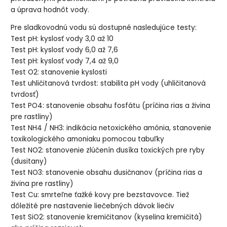
a úprava hodnôt vody.
Pre sladkovodnú vodu sú dostupné nasledujúce testy:
Test pH: kyslosť vody 3,0 až 10
Test pH: kyslosť vody 6,0 až 7,6
Test pH: kyslosť vody 7,4 až 9,0
Test O2: stanovenie kyslosti
Test uhličitanová tvrdost: stabilita pH vody (uhličitanová
tvrdosť)
Test PO4: stanovenie obsahu fosfátu (príčina rias a živina
pre rastliny)
Test NH4 / NH3: indikácia netoxického amónia, stanovenie
toxikologického amoniaku pomocou tabuľky
Test NO2: stanovenie zlúčenín dusíka toxických pre ryby
(dusitany)
Test NO3: stanovenie obsahu dusičnanov (príčina rias a
živina pre rastliny)
Test Cu: smrteľne ťažké kovy pre bezstavovce. Tiež
dôležité pre nastavenie liečebných dávok liečiv
Test SiO2: stanovenie kremičitanov (kyselina kremičitá)