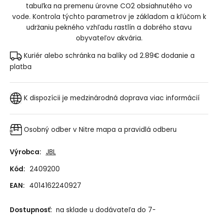
tabuľka na premenu úrovne CO2 obsiahnutého vo
vode. Kontrola týchto parametrov je základom a kľúčom k
udržaniu pekného vzhľadu rastlín a dobrého stavu
obyvateľov akvária.
Kuriér alebo schránka na balíky od 2.89€
dodanie a
platba
K dispozícii je medzinárodná doprava
viac informácií
Osobný odber v Nitre
mapa a pravidlá odberu
Výrobca:
JBL
Kód:
2409200
EAN:
4014162240927
Dostupnosť:
na sklade u dodávateľa do 7-