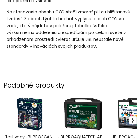
ako príčina rozsievok
Na stanovenie obsahu CO2 stačí zmerať pH a uhličitanovú
tvrdosť. Z oboch týchto hodnôt vyplynie obsah CO2 vo
vode, ktorý nájdete v priloženej tabuľke. Vďaka
výskumnému oddeleniu a expedíciám po celom svete v
prirodzenom prostredí zvierat určuje JBL neustále nové
štandardy v inováciách svojich produktov.
Podobné produkty
Test vody JBL PROSCAN
JBL PROAQUATEST LAB
JBL PROAQUA