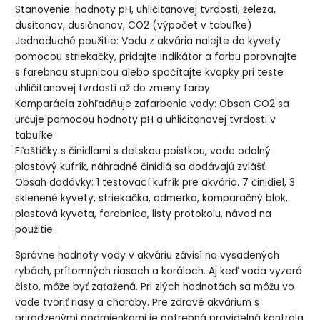
Stanovenie: hodnoty pH, uhličitanovej tvrdosti, železa,
dusitanov, dusičnanov, CO2 (výpočet v tabuľke)
Jednoduché použitie: Vodu z akvária nalejte do kyvety
pomocou striekačky, pridajte indikátor a farbu porovnajte
s farebnou stupnicou alebo spočítajte kvapky pri teste
uhličitanovej tvrdosti až do zmeny farby
Komparácia zohľadňuje zafarbenie vody: Obsah CO2 sa
určuje pomocou hodnoty pH a uhličitanovej tvrdosti v
tabuľke
Fľaštičky s činidlami s detskou poistkou, vode odolný
plastový kufrík, náhradné činidlá sa dodávajú zvlášť
Obsah dodávky: 1 testovací kufrík pre akvária. 7 činidiel, 3
sklenené kyvety, striekačka, odmerka, komparačný blok,
plastová kyveta, farebnice, listy protokolu, návod na
použitie
Správne hodnoty vody v akváriu závisí na vysadených
rybách, prítomných riasach a koráloch. Aj keď voda vyzerá
čisto, môže byť zaťažená. Pri zlých hodnotách sa môžu vo
vode tvoriť riasy a choroby. Pre zdravé akvárium s
prirodzenými podmienkami je potrebná pravidelná kontrola