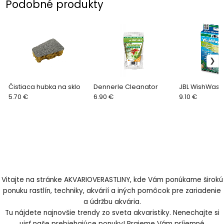
Podobné produkty
Čistiaca hubka na sklo
Dennerle Cleanator
JBL WishWash
5.70 €
6.90 €
9.10 €
Vitajte na stránke AKVARIOVERASTLINY, kde Vám ponúkame širokú
ponuku rastlín, techniky, akvárií a iných pomôcok pre zariadenie
a údržbu akvária.
Tu nájdete najnovšie trendy zo sveta akvaristiky. Nenechajte si
ujsť naše prebiehajúce ponuky! Prajeme Vám príjemné