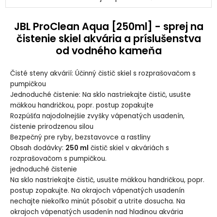
JBL ProClean Aqua [250ml] - sprej na
čistenie skiel akvária a príslušenstva
od vodného kameňa
Čisté steny akvárií: Účinný čistič skiel s rozprašovačom s
pumpičkou
Jednoduché čistenie: Na sklo nastriekajte čistič, usušte
mäkkou handričkou, popr. postup zopakujte
Rozpúšťa najodolnejšie zvyšky vápenatých usadenín,
čistenie prirodzenou silou
Bezpečný pre ryby, bezstavovce a rastliny
Obsah dodávky:
250 ml
čistič skiel v akváriách s
rozprašovačom s pumpičkou.
jednoduché čistenie
Na sklo nastriekajte čistič, usušte mäkkou handričkou, popr.
postup zopakujte. Na okrajoch vápenatých usadenín
nechajte niekoľko minút pôsobiť a utrite dosucha. Na
okrajoch vápenatých usadenín nad hladinou akvária