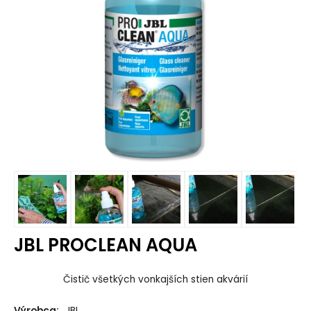
JBL PROCLEAN AQUA
Čistič všetkých vonkajších stien akvárií
Výrobca:
JBL