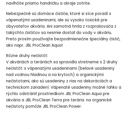
navlhčite priamo handričku a okraje zotrite.
Nebezpečné sú domáce čističe, ktoré si síce poradí s
vápenatými usadeninami, ale sú vysoko toxické pre
obyvateľov akvária. Ani samotná hmla z rozprašovača z
takýchto čističov sa nesmie dostať do vody v akváriu.
Preto prosím používajte bezpodmienečne špeciálny čistič,
ako napr. JBL ProClean Aqua!
Rôzne druhy nečistôt:
V akváriách a teráriách sa spravidla stretneme s 2 druhy
nečistôt: s vápenatými usadeninami (belavé usadeniny
nad vodnou hladinou a na krytoch) a organickými
nečistotami, ako sú usadeniny z rias na dekoráciách a
technickom zariadení. Vápenaté usadeniny možné ľahko a
rýchlo odstrániť prostriedkom JBL ProClean Aqua pre
akvária a JBL ProClean Terra pre terária. na organické
nečistoty pomôže JBL ProClean Power.