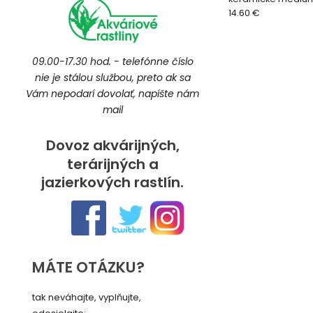
pH
14.60 €
09.00-17.30 hod. - telefónne číslo
nie je stálou službou, preto ak sa
Vám nepodarí dovolať, napíšte nám
mail
Dovoz akvárijných,
terárijných a
jazierkových rastlín.
MÁTE OTÁZKU?
tak neváhajte, vyplňujte,