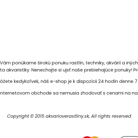
 Vám ponúkame širokú ponuku rastlín, techniky, akvárií a inýc
eta akvaristiky. Nenechajte si ujsť naše prebiehajúce ponuky!
žete kedykoľvek, náš e-shop je k dispozícii 24 hodín denne 7 d
nternetovom obchode sa nemusia zhodovať s cenami na naš
Copyright © 2015 akvarioverastliny.sk, All rights reserved