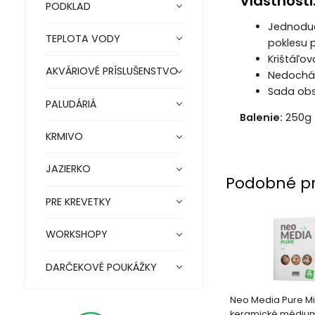
Vlastnosti
PODKLAD
Jednoduch
TEPLOTA VODY
poklesu 
Krištáľov
AKVÁRIOVÉ PRÍSLUŠENSTVO
Nedochádz
Sada obsa
PALUDÁRIÁ
Balenie:
250g
KRMIVO
JAZIERKO
Podobné p
PRE KREVETKY
WORKSHOPY
DARČEKOVÉ POUKÁŽKY
Neo Media Pure Mini
keramické médium