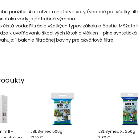
:
é použitie: Akékoľvek množstvo vaty (vhodné pre všetky filtre
prietoku vody je potrebná výmena.
o čistá voda: Filtrácia všetkých typov zákalu a častíc. Môžet
a k uvoľňovaniu škodlivých látok a vlákien - plne syntetická 
huje: 1 balenie filtračnej bavlny pre akváriové filtre
rodukty
 S 1l -
JBL Symec 500g
JBL Symec XL 250g
 neutrálne
10.10 €
7.80 €