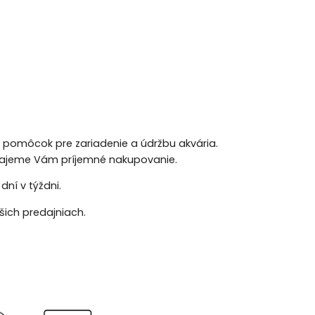
h pomôcok pre zariadenie a údržbu akvária.
 Prajeme Vám príjemné nakupovanie.
ní v týždni.
ich predajniach.