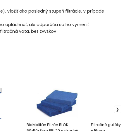
). Vložiť ako posledný stupeň filtrácie. V prípade
e ho opláchnuť, ale odporúča sa ho vymeniť
filtračná vata, bez zvyškov
BioMolitán Filtrén BLOK
Filtračné guličky - Bio
50x50x3cm PPI 20 - stredný
- 16mm