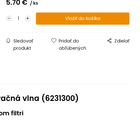
5.70
€
ks
Sledovať
Pridať do
Zdielať
produkt
obľúbených
tračná vlna (6231300)
m filtri