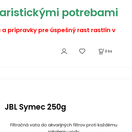
aristickými potrebami
a a prípravky pre úspešný rast rastlín v
0
ks
JBL Symec 250g
Filtračná vata do akvarijných filtrov proti každému
zakaleniu vody.