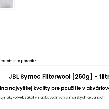
Potrebujete poradiť?
JBL Symec Filterwool [250g] - fil
lna najvyššej kvality pre použitie v akváriovo
uje akýkoľvek zákal v sladkovodných a morských akváriách.