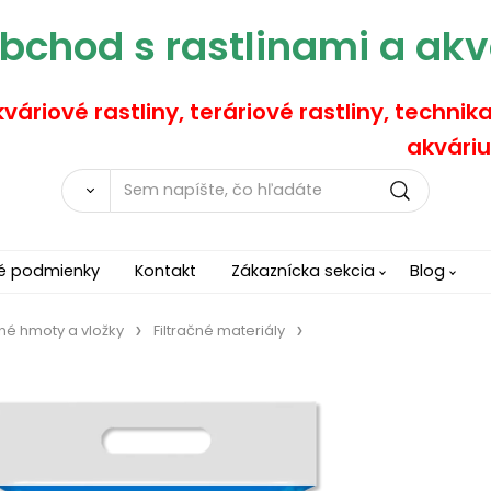
bchod s rastlinami a akv
váriové rastliny, teráriové rastliny, technik
akváriu
é podmienky
Kontakt
Zákaznícka sekcia
Blog
čné hmoty a vložky
Filtračné materiály