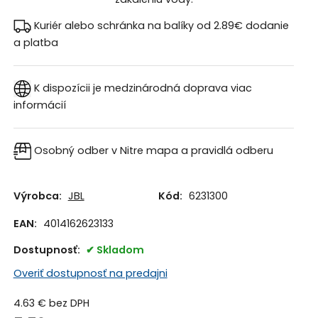
Kuriér alebo schránka na balíky od 2.89€
dodanie
a platba
K dispozícii je medzinárodná doprava
viac
informácií
Osobný odber v Nitre
mapa a pravidlá odberu
Výrobca:
JBL
Kód:
6231300
EAN:
4014162623133
Dostupnosť:
Skladom
Overiť dostupnosť na predajni
4.63
€
bez DPH