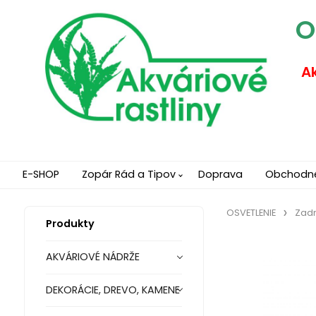
O
Ak
E-SHOP
Zopár Rád a Tipov
Doprava
Obchodn
OSVETLENIE
Zadn
Produkty
AKVÁRIOVÉ NÁDRŽE
DEKORÁCIE, DREVO, KAMENE