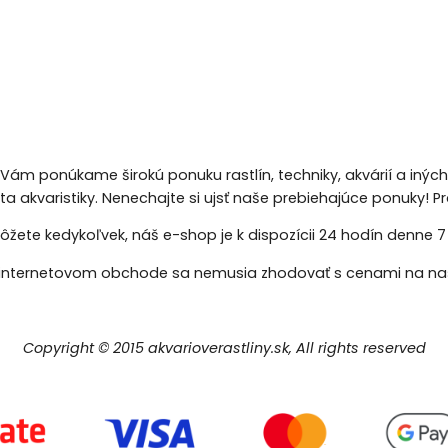
 Vám ponúkame širokú ponuku rastlín, techniky, akvárií a inýc
eta akvaristiky. Nenechajte si ujsť naše prebiehajúce ponuky!
žete kedykoľvek, náš e-shop je k dispozícii 24 hodín denne 7 d
nternetovom obchode sa nemusia zhodovať s cenami na naš
Copyright © 2015 akvarioverastliny.sk, All rights reserved