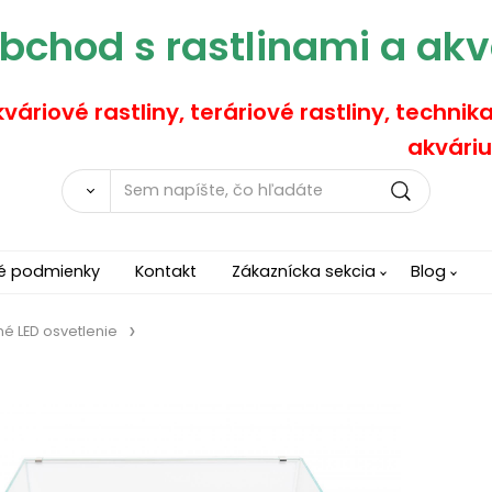
bchod s rastlinami a akv
váriové rastliny, teráriové rastliny, technik
akváriu
é podmienky
Kontakt
Zákaznícka sekcia
Blog
é LED osvetlenie