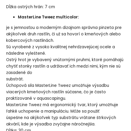
Dĺžka ostrých hrán: 7 cm
MasterLine Tweez multicolor:
je s jemnosťou a moderným dizajnom správna pinzeta pre
akýkoľvek druh rastlín, či už sa hovorí o kmeňových alebo
kobercových rastlinách.
Sú vyrobené z vysoko kvalitnej nehrdzavejúcej ocele a
následne vyleštené.
Ostrý hrot je vybavený vnútornými pruhmi, ktoré pomáhajú
chytiť stonky rastlín a udržiavať ich medzi nimi, kým nie sú
zasadené do
substrát.
Úchopová sila MasterLine Tweez umožňuje výsadbu
viacerých kmeňových rastlín súčasne, čo je často
praktizované v aquascapingu.
MasterLine Tweez má ergonomický tvar, ktorý umožňuje
ľahké uchopenie a manipuláciu. Môže sa použiť
úspešne na akýkoľvek typ substrátu vrátane štrkových
akvárií, kde je výsadba zvyčajne náročnejšia.
Dĺžka: 30 cm