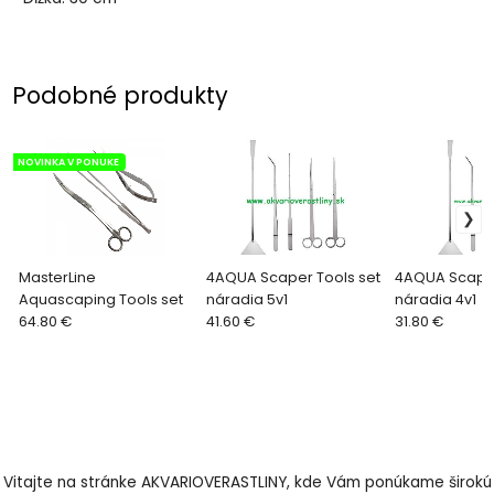
Podobné produkty
NOVINKA V PONUKE
MasterLine
4AQUA Scaper Tools set
4AQUA Scaper
Aquascaping Tools set
náradia 5v1
náradia 4v1
64.80 €
41.60 €
31.80 €
Vitajte na stránke AKVARIOVERASTLINY, kde Vám ponúkame širokú