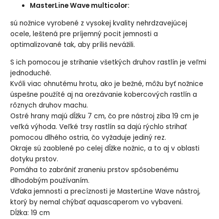
MasterLine Wave multicolor:
sú nožnice vyrobené z vysokej kvality nehrdzavejúcej
ocele, leštená pre príjemný pocit jemnosti a
optimalizované tak, aby príliš nevážili.
S ich pomocou je strihanie všetkých druhov rastlín je veľmi
jednoduché.
Kvôli viac ohnutému hrotu, ako je bežné, môžu byť nožnice
úspešne použíté aj na orezávanie kobercových rastlín a
rôznych druhov machu.
Ostré hrany majú dĺžku 7 cm, čo pre nástroj ziba 19 cm je
veľká výhoda. Veľké trsy rastlín sa dajú rýchlo strihať
pomocou dlhého ostria, čo vyžaduje jediný rez.
Okraje sú zaoblené po celej dĺžke nožnic, a to aj v oblasti
dotyku prstov.
Pomáha to zabrániť zraneniu prstov spôsobenému
dlhodobým používaním.
Vďaka jemnosti a precíznosti je MasterLine Wave nástroj,
ktorý by nemal chýbať aquascaperom vo vybaveni.
Dĺžka: 19 cm