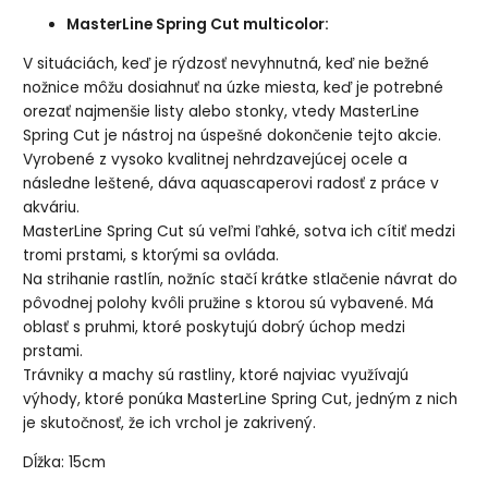
MasterLine Spring Cut multicolor:
V situáciách, keď je rýdzosť nevyhnutná, keď nie bežné
nožnice môžu dosiahnuť na úzke miesta, keď je potrebné
orezať najmenšie listy alebo stonky, vtedy MasterLine
Spring Cut je nástroj na úspešné dokončenie tejto akcie.
Vyrobené z vysoko kvalitnej nehrdzavejúcej ocele a
následne leštené, dáva aquascaperovi radosť z práce v
akváriu.
MasterLine Spring Cut sú veľmi ľahké, sotva ich cítiť medzi
tromi prstami, s ktorými sa ovláda.
Na strihanie rastlín, nožníc stačí krátke stlačenie návrat do
pôvodnej polohy kvôli pružine s ktorou sú vybavené. Má
oblasť s pruhmi, ktoré poskytujú dobrý úchop medzi
prstami.
Trávniky a machy sú rastliny, ktoré najviac využívajú
výhody, ktoré ponúka MasterLine Spring Cut, jedným z nich
je skutočnosť, že ich vrchol je zakrivený.
Dĺžka: 15cm