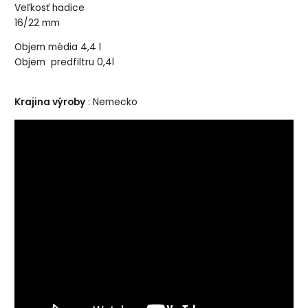
Veľkosť hadice
16/22 mm
Objem média 4,4 l
Objem predfiltru 0,4l
Krajina výroby
: Nemecko