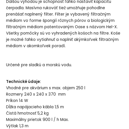
Ďalšou výhodou je schopnosť ľahko nastaviť kapacitu
čerpadla. Masívna rukoväť tiež umožňuje pohodlne
prenášať naplnený filter. Filter je vybavený filtračným
médiom vo forme špongií rôznych pórov a biologickým
filtračným médiom patentovaným Oase s názvom Hel-X.
Všetky pomôcky sú vo vyhradených košoch na filtre. Koše
je možné ľahko vytiahnuť a naplniť akýmkoľvek filtračným
médiom v akomkoľvek poradí.
Určené pre sladkú a morskú vodu.
Technické údaje:
Vhodné pre akvárium s max. objem 250 l
Rozmery 240 x 240 x 370 mm
Príkon 14 W
Dĺžka napájacieho kábla 1,5 m
Čistá hmotnosť 5,2 kg
Maximálny prietok 900 l / h Max.
Výtlak 1,3 m