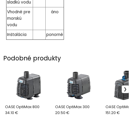
sladkú vodu
Vhodné pre
áno
morskú
vodu
Inštalácia
ponorné
Podobné produkty
OASE OptiMax 800
OASE OptiMax 300
OASE OptiMax
34.10 €
20.50 €
151.20 €