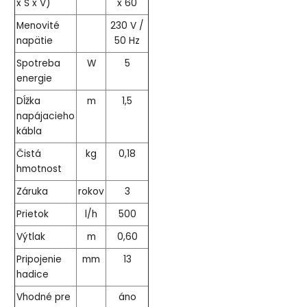
x Š x V)
x 60
Menovité
230 V /
napätie
50 Hz
Spotreba
W
5
energie
Dĺžka
m
1,5
napájacieho
kábla
Čistá
kg
0,18
hmotnost
Záruka
rokov
3
Prietok
l/h
500
Výtlak
m
0,60
Pripojenie
mm
13
hadice
Vhodné pre
áno