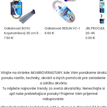
Odkalovač BOYU
Odkalovač RESUN VC-1
JBL PROCLEAN
trojuholníkový 25 cm 5.3
6.60 €
20-45
cm
7.50 €
0.00 €
Vitajte na stránke AKVARIOVERASTLINY, kde Vám ponúkame širokú
ponuku rastlín, techniky, akvárií a iných pomôcok pre zariadenie
a údržbu akvária.
Tu nájdete najnovšie trendy zo sveta akvaristiky. Nenechajte si
ujsť naše prebiehajúce ponuky! Prajeme Vám príjemné
nakupovanie.