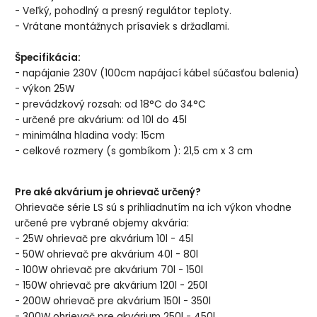
- Veľký, pohodlný a presný regulátor teploty.
- Vrátane montážnych prísaviek s držadlami.
Špecifikácia:
- napájanie 230V (100cm napájací kábel súčasťou balenia)
- výkon 25W
- prevádzkový rozsah: od 18°C ​​do 34°C
- určené pre akvárium: od 10l do 45l
- minimálna hladina vody: 15cm
- celkové rozmery (s gombíkom ): 21,5 cm x 3 cm
Pre aké akvárium je ohrievač určený?
Ohrievače série LS sú s prihliadnutím na ich výkon vhodne
určené pre vybrané objemy akvária:
- 25W ohrievač pre akvárium 10l - 45l
- 50W ohrievač pre akvárium 40l - 80l
- 100W ohrievač pre akvárium 70l - 150l
- 150W ohrievač pre akvárium 120l - 250l
- 200W ohrievač pre akvárium 150l - 350l
- 300W ohrievač pre akvárium 250l - 450l