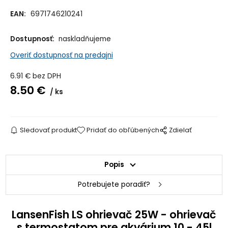
EAN:
6971746210241
Dostupnosť:
naskladňujeme
Overiť dostupnosť na predajni
6.91
€
bez DPH
8.50
€
ks
Sledovať produkt
Pridať do obľúbených
Zdielať
Popis
Potrebujete poradiť?
LansenFish LS ohrievač 25W - ohrievač
s termostatom pre akvárium 10 - 45l