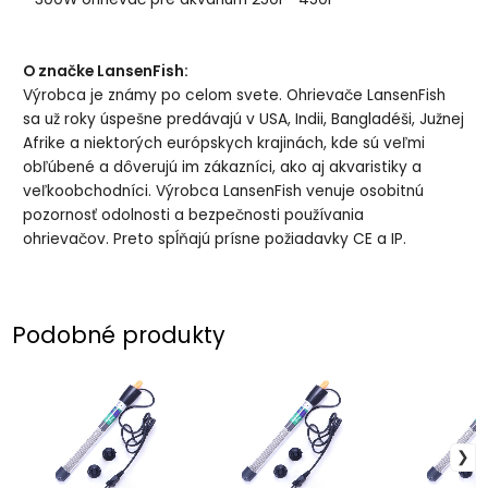
O značke LansenFish:
Výrobca je známy po celom svete. Ohrievače LansenFish
sa už roky úspešne predávajú v USA, Indii, Bangladéši, Južnej
Afrike a niektorých európskych krajinách, kde sú veľmi
obľúbené a dôverujú im zákazníci, ako aj akvaristiky a
veľkoobchodníci. Výrobca LansenFish venuje osobitnú
pozornosť odolnosti a bezpečnosti používania
ohrievačov. Preto spĺňajú prísne požiadavky CE a IP.
Podobné produkty