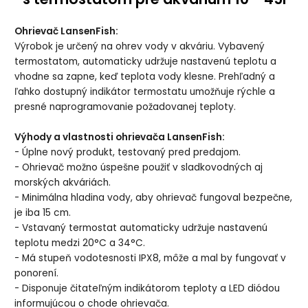
Ohrievač LansenFish:
Výrobok je určený na ohrev vody v akváriu. Vybavený
termostatom, automaticky udržuje nastavenú teplotu a
vhodne sa zapne, keď teplota vody klesne. Prehľadný a
ľahko dostupný indikátor termostatu umožňuje rýchle a
presné naprogramovanie požadovanej teploty.
Výhody a vlastnosti ohrievača LansenFish:
- Úplne nový produkt, testovaný pred predajom.
- Ohrievač možno úspešne použiť v sladkovodných aj
morských akváriách.
- Minimálna hladina vody, aby ohrievač fungoval bezpečne,
je iba 15 cm.
- Vstavaný termostat automaticky udržuje nastavenú
teplotu medzi 20°C a 34°C.
- Má stupeň vodotesnosti IPX8, môže a mal by fungovať v
ponorení.
- Disponuje čitateľným indikátorom teploty a LED diódou
informujúcou o chode ohrievača.