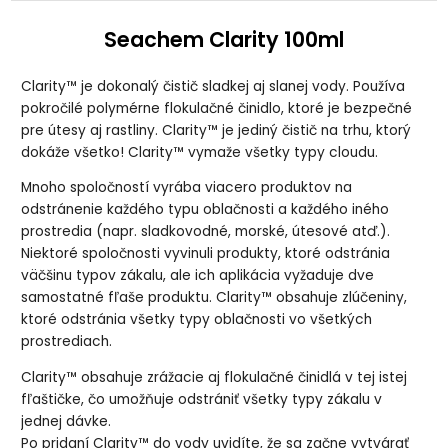
Seachem Clarity 100ml
Clarity™ je dokonalý čistič sladkej aj slanej vody. Používa
pokročilé polymérne flokulačné činidlo, ktoré je bezpečné
pre útesy aj rastliny. Clarity™ je jediný čistič na trhu, ktorý
dokáže všetko! Clarity™ vymaže všetky typy cloudu.
Mnoho spoločností vyrába viacero produktov na
odstránenie každého typu oblačnosti a každého iného
prostredia (napr. sladkovodné, morské, útesové atď.).
Niektoré spoločnosti vyvinuli produkty, ktoré odstránia
väčšinu typov zákalu, ale ich aplikácia vyžaduje dve
samostatné fľaše produktu. Clarity™ obsahuje zlúčeniny,
ktoré odstránia všetky typy oblačnosti vo všetkých
prostrediach.
Clarity™ obsahuje zrážacie aj flokulačné činidlá v tej istej
fľaštičke, čo umožňuje odstrániť všetky typy zákalu v
jednej dávke.
Po pridaní Clarity™ do vody uvidíte, že sa začne vytvárať