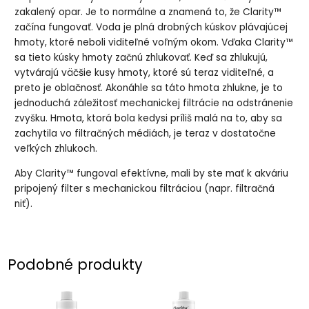
zakalený opar. Je to normálne a znamená to, že Clarity™
začína fungovať. Voda je plná drobných kúskov plávajúcej
hmoty, ktoré neboli viditeľné voľným okom. Vďaka Clarity™
sa tieto kúsky hmoty začnú zhlukovať. Keď sa zhlukujú,
vytvárajú väčšie kusy hmoty, ktoré sú teraz viditeľné, a
preto je oblačnosť. Akonáhle sa táto hmota zhlukne, je to
jednoduchá záležitosť mechanickej filtrácie na odstránenie
zvyšku. Hmota, ktorá bola kedysi príliš malá na to, aby sa
zachytila ​​vo filtračných médiách, je teraz v dostatočne
veľkých zhlukoch.
Aby Clarity™ fungoval efektívne, mali by ste mať k akváriu
pripojený filter s mechanickou filtráciou (napr. filtračná
niť).
Podobné produkty