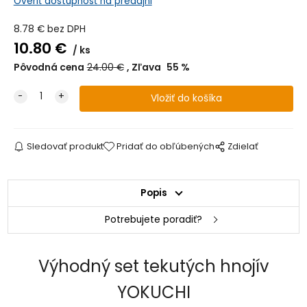
Overiť dostupnosť na predajni
8.78
€
bez DPH
10.80
€
ks
Pôvodná cena
24.00
€
Zľava
55
%
Sledovať produkt
Pridať do obľúbených
Zdielať
Popis
Potrebujete poradiť?
Výhodný set tekutých hnojív
YOKUCHI