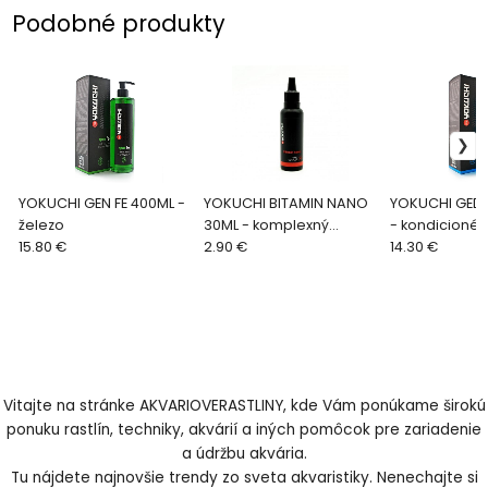
Podobné produkty
YOKUCHI GEN FE 400ML -
YOKUCHI BITAMIN NANO
YOKUCHI GED
železo
30ML - komplexný
- kondicionér
15.80 €
vitamín
2.90 €
14.30 €
Vitajte na stránke AKVARIOVERASTLINY, kde Vám ponúkame širokú
ponuku rastlín, techniky, akvárií a iných pomôcok pre zariadenie
a údržbu akvária.
Tu nájdete najnovšie trendy zo sveta akvaristiky. Nenechajte si