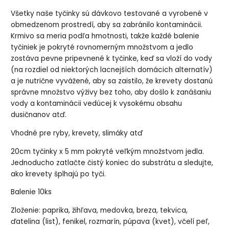
Všetky naše tyčinky sú dávkovo testované a vyrobené v
obmedzenom prostredí, aby sa zabránilo kontaminácii.
Krmivo sa meria podľa hmotnosti, takže každé balenie
tyčiniek je pokryté rovnomerným množstvom a jedlo
zostáva pevne pripevnené k tyčinke, keď sa vloží do vody
(na rozdiel od niektorých lacnejších domácich alternatív)
a je nutrične vyvážené, aby sa zaistilo, že krevety dostanú
správne množstvo výživy bez toho, aby došlo k zanášaniu
vody a kontaminácii vedúcej k vysokému obsahu
dusičnanov atď.
Vhodné pre ryby, krevety, slimáky atď
20cm tyčinky x 5 mm pokryté veľkým množstvom jedla.
Jednoducho zatlačte čistý koniec do substrátu a sledujte,
ako krevety šplhajú po tyči.
Balenie 10ks
Zloženie: paprika, žihľava, medovka, breza, tekvica,
ďatelina (list), fenikel, rozmarín, púpava (kvet), včelí peľ,