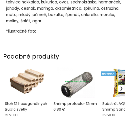
tekvica hokkaido, kukurica, ovos, sedmokráska, harmanček,
jahody, cesnak, moringa, aksamietnica, spirulina, ostružina,
mäta, mladý jačmeň, bazalka, špenát, chlorella, moruše,
maliny, šalát, agar
*ilustračné foto
Podobné produkty
NOVINKA
Stoh 12 hexagonálnych
Shrimp protector 12mm
Substrát AQU
trubíc svetlý
6.80 €
Shrimp Sand 1
21.20 €
Powder - čier
15.50 €