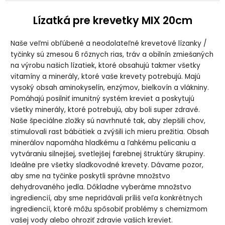
Lízatká pre krevetky MIX 20cm
Naše veľmi obľúbené a neodolateľné krevetové lízanky /
tyčinky sú zmesou 6 rôznych rias, tráv a obilnín zmiešaných
na výrobu našich lízatiek, ktoré obsahujú takmer všetky
vitamíny a minerály, ktoré vaše krevety potrebujú. Majú
vysoký obsah aminokyselín, enzýmov, bielkovín a vlákniny.
Pomáhajú posilniť imunitný systém kreviet a poskytujú
všetky minerály, ktoré potrebujú, aby boli super zdravé.
Naše špeciálne zložky sú navrhnuté tak, aby zlepšili chov,
stimulovali rast bábätiek a zvýšili ich mieru prežitia. Obsah
minerálov napomáha hladkému a ľahkému pelicaniu a
vytváraniu silnejšej, svetlejšej farebnej štruktúry škrupiny.
Ideálne pre všetky sladkovodné krevety. Dávame pozor,
aby sme na tyčinke poskytli správne množstvo
dehydrovaného jedla. Dôkladne vyberáme množstvo
ingrediencií, aby sme nepridávali príliš veľa konkrétnych
ingrediencií, ktoré môžu spôsobiť problémy s chemizmom
vašej vody alebo ohroziť zdravie vašich kreviet.