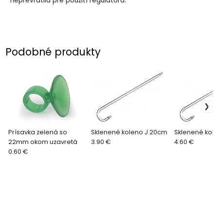
neprevrátila pre použití regulátora.
Podobné produkty
Prísavka zelená so
Sklenené koleno J 20cm
Sklenené kol
22mm okom uzavretá
3.90 €
4.60 €
0.60 €