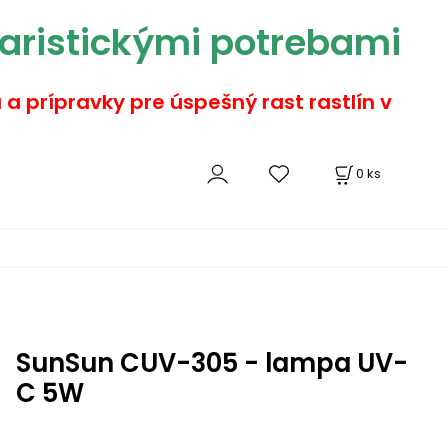
aristickými potrebami
a a prípravky pre úspešný rast rastlín v
0
ks
SunSun CUV-305 - lampa UV-
C 5W