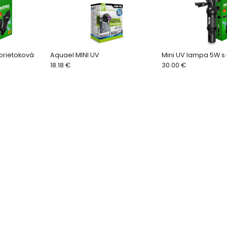
prietoková
Aquael MINI UV
Mini UV lampa 5W 
18.18 €
30.00 €