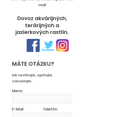
mail
Dovoz akvárijných,
terárijných a
jazierkových rastlín.
MÁTE OTÁZKU?
tak neváhajte, vyplňujte,
odosielajte:
Meno:
E-Mail:
Telefón:
Vytvoriť novú e-mailovú masku
Vytvoriť novú e-mailovú masku
Vytvoriť novú e-mailovú masku
Vytvoriť novú e-mailovú masku