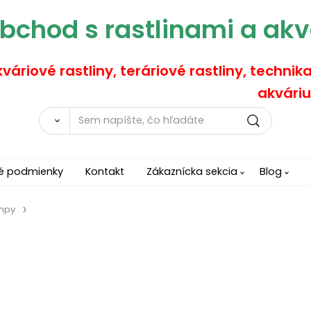
bchod s rastlinami a akv
váriové rastliny, teráriové rastliny, technik
akváriu
é podmienky
Kontakt
Zákaznícka sekcia
Blog
mpy