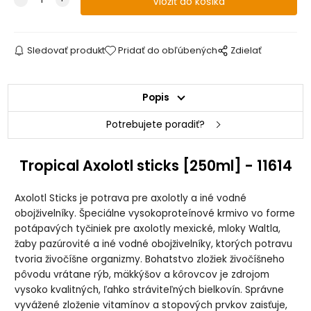
Sledovať produkt
Pridať do obľúbených
Zdielať
Popis
Potrebujete poradiť?
Tropical Axolotl sticks [250ml] - 11614
Axolotl Sticks je potrava pre axolotly a iné vodné
obojživelníky.
Špeciálne vysokoproteínové krmivo vo forme
potápavých tyčiniek pre axolotly mexické, mloky Waltla,
žaby pazúrovité a iné vodné obojživelníky, ktorých potravu
tvoria živočíšne organizmy.
Bohatstvo zložiek živočíšneho
pôvodu vrátane rýb, mäkkýšov a kôrovcov je zdrojom
vysoko kvalitných, ľahko stráviteľných bielkovín.
Správne
vyvážené zloženie vitamínov a stopových prvkov zaisťuje,