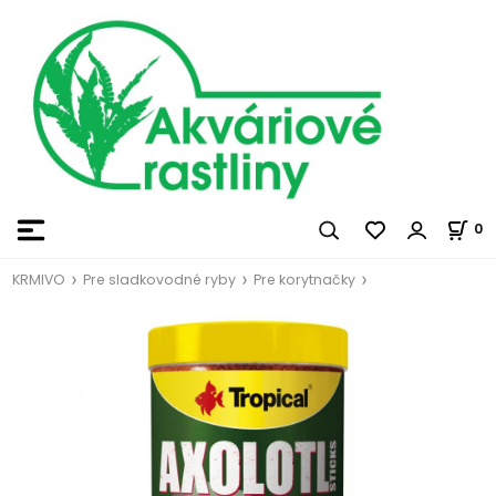
0
KRMIVO
Pre sladkovodné ryby
Pre korytnačky