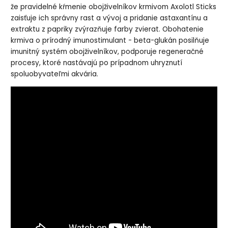
že pravidelné kŕmenie obojživelníkov krmivom Axolotl Sticks
zaisťuje ich správny rast a vývoj a pridanie astaxantínu a
extraktu z papriky zvýrazňuje farby zvierat.
Obohatenie
krmiva o prírodný imunostimulant - beta-glukán posilňuje
imunitný systém obojživelníkov, podporuje regeneračné
procesy, ktoré nastávajú po prípadnom uhryznutí
spoluobyvateľmi akvária.