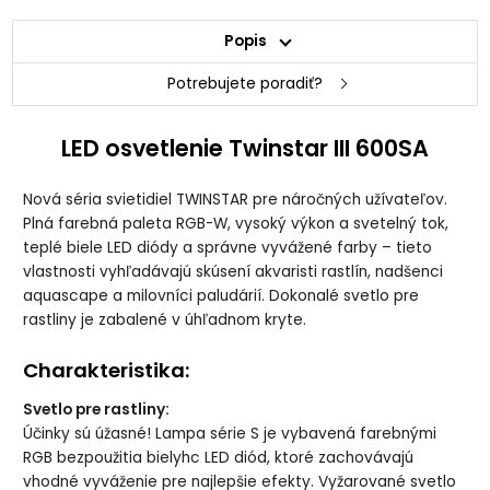
Popis
Potrebujete poradiť?
LED osvetlenie Twinstar III 600SA
Nová séria svietidiel TWINSTAR pre náročných užívateľov.
Plná farebná paleta RGB-W, vysoký výkon a svetelný tok,
teplé biele LED diódy a správne vyvážené farby – tieto
vlastnosti vyhľadávajú skúsení akvaristi rastlín, nadšenci
aquascape a milovníci paludárií. Dokonalé svetlo pre
rastliny je zabalené v úhľadnom kryte.
Charakteristika:
Svetlo pre rastliny:
Účinky sú úžasné! Lampa série S je vybavená farebnými
RGB bezpoužitia bielyhc LED diód, ktoré zachovávajú
vhodné vyváženie pre najlepšie efekty. Vyžarované svetlo