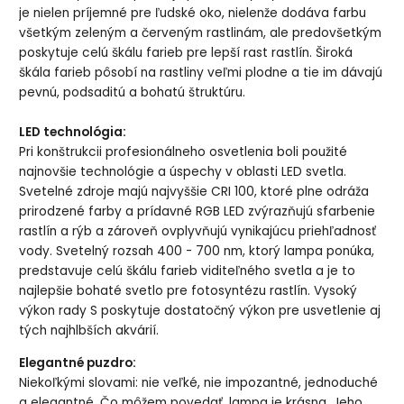
je nielen príjemné pre ľudské oko, nielenže dodáva farbu
všetkým zeleným a červeným rastlinám, ale predovšetkým
poskytuje celú škálu farieb pre lepší rast rastlín. Široká
škála farieb pôsobí na rastliny veľmi plodne a tie im dávajú
pevnú, podsaditú a bohatú štruktúru.
LED technológia:
Pri konštrukcii profesionálneho osvetlenia boli použité
najnovšie technológie a úspechy v oblasti LED svetla.
Svetelné zdroje majú najvyššie CRI 100, ktoré plne odráža
prirodzené farby a prídavné RGB LED zvýrazňujú sfarbenie
rastlín a rýb a zároveň ovplyvňujú vynikajúcu priehľadnosť
vody. Svetelný rozsah 400 - 700 nm, ktorý lampa ponúka,
predstavuje celú škálu farieb viditeľného svetla a je to
najlepšie bohaté svetlo pre fotosyntézu rastlín. Vysoký
výkon rady S poskytuje dostatočný výkon pre usvetlenie aj
tých najhlbších akvárií.
Elegantné puzdro:
Niekoľkými slovami: nie veľké, nie impozantné, jednoduché
a elegantné. Čo môžem povedať, lampa je krásna. Jeho