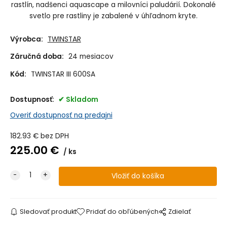
rastlín, nadšenci aquascape a milovníci paludárií.
Dokonalé
svetlo pre rastliny je zabalené v úhľadnom kryte.
Výrobca:
TWINSTAR
Záručná doba:
24 mesiacov
Kód:
TWINSTAR III 600SA
Dostupnosť:
Skladom
Overiť dostupnosť na predajni
182.93
€
bez DPH
225.00
€
ks
Sledovať produkt
Pridať do obľúbených
Zdielať