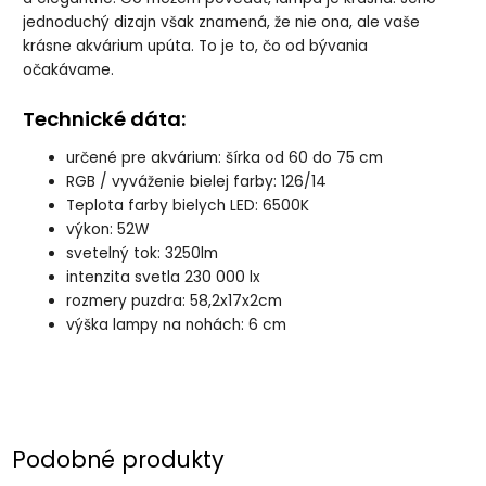
jednoduchý dizajn však znamená, že nie ona, ale vaše
krásne akvárium upúta. To je to, čo od bývania
očakávame.
Technické dáta:
určené pre akvárium: šírka od 60 do 75 cm
RGB / vyváženie bielej farby: 126/14
Teplota farby bielych LED: 6500K
výkon: 52W
svetelný tok: 3250lm
intenzita svetla 230 000 lx
rozmery puzdra: 58,2x17x2cm
výška lampy na nohách: 6 cm
Podobné produkty