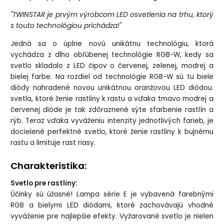
"TWINSTAR je prvým výrobcom LED osvetlenia na trhu, ktorý
s touto technológiou prichádza!"
Jedná sa o úplne novú unikátnu technológiu, ktorá
vychádza z dlho obľúbenej technológie RGB-W, kedy sa
svetlo skladalo z LED čipov o červenej, zelenej, modrej a
bielej farbe. Na rozdiel od technológie RGB-W sú tu biele
diódy nahradené novou unikátnou oranžovou LED diódou.
svetla, ktoré ženie rastliny k rastu a vďaka tmavo modrej a
červenej dióde je tak zdôraznené sýte sfarbenie rastlín a
rýb. Teraz vďaka vyváženiu intenzity jednotlivých farieb, je
docielené perfektné svetlo, ktoré ženie rastliny k bujnému
rastu a limituje rast riasy.
Charakteristika:
Svetlo pre rastliny:
Účinky sú úžasné! Lampa série E je vybavená farebnými
RGB a bielymi LED diódami, ktoré zachovávajú vhodné
vyváženie pre najlepšie efekty. Vyžarované svetlo je nielen