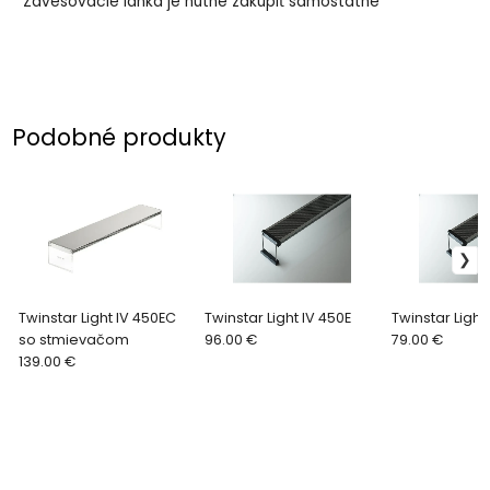
Zavesovacie lanká je nutné zakúpiť samostatne
Podobné produkty
Twinstar Light IV 450EC
Twinstar Light IV 450E
Twinstar Light
so stmievačom
96.00 €
79.00 €
139.00 €