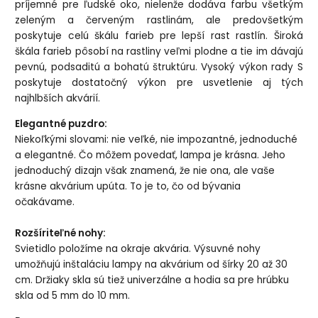
príjemné pre ľudské oko, nielenže dodáva farbu všetkým
zeleným a červeným rastlinám, ale predovšetkým
poskytuje celú škálu farieb pre lepší rast rastlín. Široká
škála farieb pôsobí na rastliny veľmi plodne a tie im dávajú
pevnú, podsaditú a bohatú štruktúru. Vysoký výkon rady S
poskytuje dostatočný výkon pre usvetlenie aj tých
najhlbších akvárií.
Elegantné puzdro:
Niekoľkými slovami: nie veľké, nie impozantné, jednoduché
a elegantné. Čo môžem povedať, lampa je krásna. Jeho
jednoduchý dizajn však znamená, že nie ona, ale vaše
krásne akvárium upúta. To je to, čo od bývania
očakávame.
Rozšíriteľné nohy:
Svietidlo položíme na okraje akvária. Výsuvné nohy
umožňujú inštaláciu lampy na akvárium od šírky 20 až 30
cm. Držiaky skla sú tiež univerzálne a hodia sa pre hrúbku
skla od 5 mm do 10 mm.