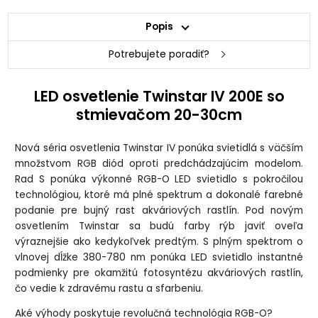
Popis
Potrebujete poradiť?
LED osvetlenie Twinstar IV 200E so
stmievačom 20-30cm
Nová séria osvetlenia Twinstar IV ponúka svietidlá s väčším
množstvom RGB diód oproti predchádzajúcim modelom.
Rad S ponúka výkonné RGB-O LED svietidlo s pokročilou
technológiou, ktoré má plné spektrum a dokonalé farebné
podanie pre bujný rast akváriových rastlín. Pod novým
osvetlením Twinstar sa budú farby rýb javiť oveľa
výraznejšie ako kedykoľvek predtým. S plným spektrom o
vlnovej dĺžke 380-780 nm ponúka LED svietidlo instantné
podmienky pre okamžitú fotosyntézu akváriových rastlín,
čo vedie k zdravému rastu a sfarbeniu.
Aké výhody poskytuje revolučná technológia RGB-O?