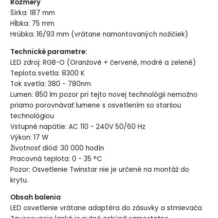
Rozmery
Šírka: 187 mm
Hĺbka: 75 mm
Hrúbka: 16/93 mm (vrátane namontovaných nožičiek)
Technické parametre:
LED zdroj: RGB-O (Oranžové + červené, modré a zelené)
Teplota svetla: 8300 K
Tok svetla: 380 - 780nm
Lumen: 850 lm pozor pri tejto novej technológii nemožno
priamo porovnávať lumene s osvetlením so staršou
technológiou
Vstupné napätie: AC 110 - 240V 50/60 Hz
Výkon: 17 W
Životnosť diód: 30 000 hodín
Pracovná teplota: 0 - 35 °C
Pozor: Osvetlenie Twinstar nie je určené na montáž do
krytu.
Obsah balenia
LED osvetlenie vrátane adaptéra do zásuvky a stmievača