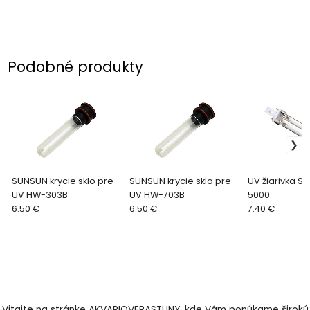
Podobné produkty
SUNSUN krycie sklo pre
SUNSUN krycie sklo pre
UV žiarivka 
UV HW-303B
UV HW-703B
5000
6.50 €
6.50 €
7.40 €
Vitajte na stránke AKVARIOVERASTLINY, kde Vám ponúkame širokú