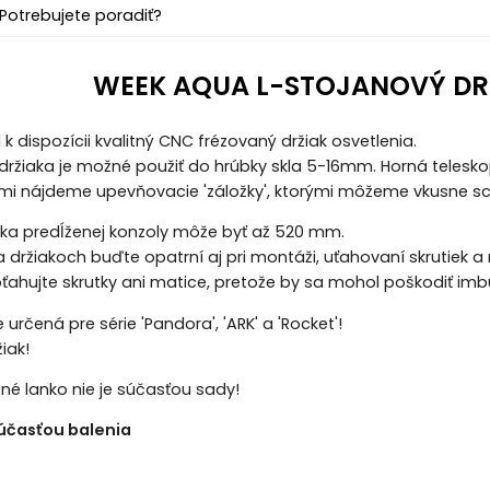
Potrebujete poradiť?
WEEK AQUA L-STOJANOVÝ DRŽ
k dispozícii kvalitný CNC frézovaný držiak osvetlenia.
držiaka je možné použiť do hrúbky skla 5-16mm. Horná telesk
mi nájdeme upevňovacie 'záložky', ktorými môžeme vkusne sc
ka predĺženej konzoly môže byť až 520 mm.
h a držiakoch buďte opatrní aj pri montáži, uťahovaní skrutiek
ťahujte skrutky ani matice, pretože by sa mohol poškodiť imbu
 určená pre série 'Pandora', 'ARK' a 'Rocket'!
žiak!
é lanko nie je súčasťou sady!
súčasťou balenia