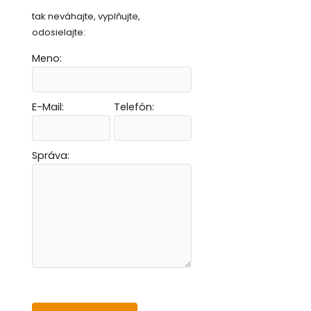
tak neváhajte, vyplňujte,
odosielajte:
Meno:
E-Mail:
Telefón:
Vytvoriť novú e-mailovú masku
Vytvoriť novú e-mailovú masku
Vytvoriť novú e-mailovú masku
Vytvoriť novú e-mailovú masku
Správa: