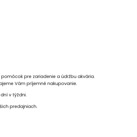
h pomôcok pre zariadenie a údržbu akvária.
 Prajeme Vám príjemné nakupovanie.
ní v týždni.
ich predajniach.