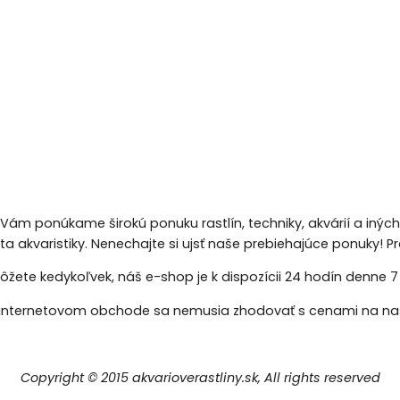
 Vám ponúkame širokú ponuku rastlín, techniky, akvárií a inýc
eta akvaristiky. Nenechajte si ujsť naše prebiehajúce ponuky!
žete kedykoľvek, náš e-shop je k dispozícii 24 hodín denne 7 d
nternetovom obchode sa nemusia zhodovať s cenami na naš
Copyright © 2015 akvarioverastliny.sk, All rights reserved