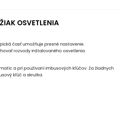
IAK OSVETLENIA
opická časť umožňuje presné nastavenie.
hovať rozvody inštalovaného osvetlenia.
 a matíc a pri používaní imbusových kľúčov. Za žiadnych
sový kľúč a skrutka.