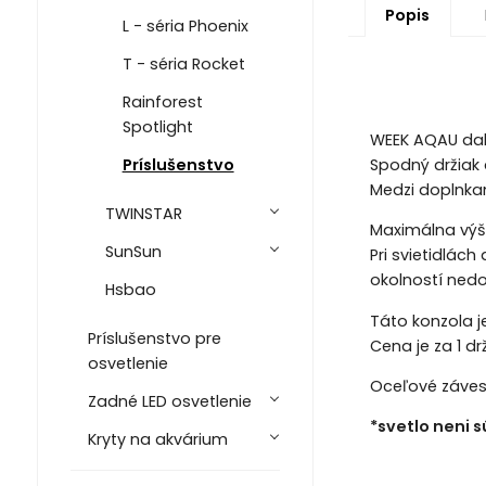
Popis
L - séria Phoenix
T - séria Rocket
Rainforest
Spotlight
WEEK AQAU dal 
Spodný držiak 
Príslušenstvo
Medzi doplnka
TWINSTAR
Maximálna výš
SunSun
Pri svietidlác
okolností nedo
Hsbao
Táto konzola je
Príslušenstvo pre
Cena je za 1 dr
osvetlenie
Oceľové závesn
Zadné LED osvetlenie
*svetlo neni 
Kryty na akvárium