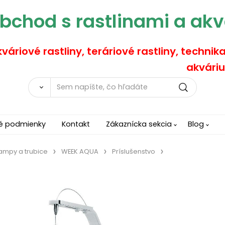
bchod s rastlinami a akv
váriové rastliny, teráriové rastliny, technik
akváriu
é podmienky
Kontakt
Zákaznícka sekcia
Blog
lampy a trubice
WEEK AQUA
Príslušenstvo