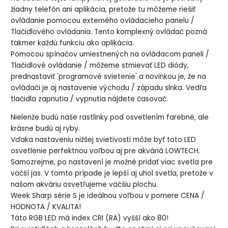
žiadny telefón ani aplikácia, pretože tu môžeme riešiť
ovládanie pomocou externého ovládacieho panelu /
Tlačidlového ovládania. Tento komplexný ovládač pozná
takmer každú funkciu ako aplikácia.
Pomocou spínačov umiestnených na ovládacom paneli /
Tlačidlové ovládanie / môžeme stmievať LED diódy,
prednastaviť 'programové svietenie' a novinkou je, že na
ovládači je aj nastavenie východu / západu slnka. Vedľa
tlačidla zapnutia / vypnutia nájdete časovač.
Nielenže budú naše rastlinky pod osvetlením farebné, ale
krásne budú aj ryby.
Vďaka nastaveniu nižšej svietivosti môže byť toto LED
osvetlenie perfektnou voľbou aj pre akváriá LOWTECH.
Samozrejme, po nastavení je možné pridať viac svetla pre
väčší jas. V tomto prípade je lepší aj uhol svetla, pretože v
našom akváriu osvetľujeme väčšiu plochu.
Week Sharp série S je ideálnou voľbou v pomere CENA /
HODNOTA / KVALITA!
Táto RGB LED má index CRI (RA) vyšší ako 80!