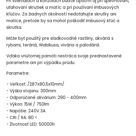
Pri svietidlách a konzolách buďte opatrní aj pri upevňovaní,
uťahovaní skrutiek a matíc a pri používaní imbusových
kľúčov. Za žiadnych okolností nedoťahujte skrutky ani
matice, pretože by sa mohol poškodiť imbusový kľúč a
skrutka.
Môže byť použitý pre sladkovodné rastliny, akváriá s
rybami, teráriá, Wabikusa, vivária a palodáriá.
Vďaka vnútornej pamäti nestráca svoje prednastavené
parametre ani pri výpadku prúdu.
Parametre:
- Veľkosť: /287x80,5x10mm/
- Výška stojanu: 300mm
- Odporúčané akvárium: 290 - 400mm
- Výkon: 15W / 750lm
- Napätie: 240V 3A
- CRI / RA: 80 <
- Životnosť LED: 50000h