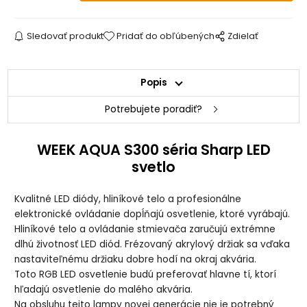
Sledovať produkt
Pridať do obľúbených
Zdielať
Popis
Potrebujete poradiť?
WEEK AQUA S300 séria Sharp LED
svetlo
Kvalitné LED diódy, hliníkové telo a profesionálne
elektronické ovládanie dopĺňajú osvetlenie, ktoré vyrábajú.
Hliníkové telo a ovládanie stmievača zaručujú extrémne
dlhú životnosť LED diód. Frézovaný akrylový držiak sa vďaka
nastaviteľnému držiaku dobre hodí na okraj akvária.
Toto RGB LED osvetlenie budú preferovať hlavne tí, ktorí
hľadajú osvetlenie do malého akvária.
Na obsluhu tejto lampy novej generácie nie je potrebný