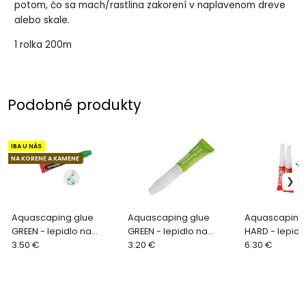
potom, čo sa mach/rastlina zakorení v naplavenom dreve
alebo skale.
1 rolka 200m
Podobné produkty
IBA U NÁS
NA KORENE A KAMENE
Aquascaping glue
Aquascaping glue
Aquascaping 
GREEN - lepidlo na
GREEN - lepidlo na
HARD - lepidl
rastliny zelené
3.50 €
rastliny
3.20 €
rastliny 2+1
6.30 €