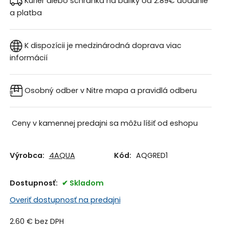
Kuriér alebo schránka na balíky od 2.89€
dodanie
a platba
K dispozícii je medzinárodná doprava
viac
informácií
Osobný odber v Nitre
mapa a pravidlá odberu
Ceny v kamennej predajni sa môžu líšiť od eshopu
Výrobca:
4AQUA
Kód:
AQGRED1
Dostupnosť:
Skladom
Overiť dostupnosť na predajni
2.60
€
bez DPH