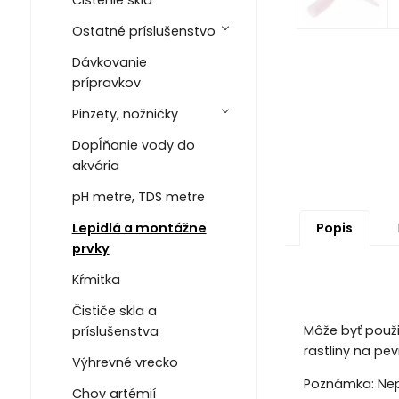
Ostatné príslušenstvo
Dávkovanie
prípravkov
Pinzety, nožničky
Dopĺňanie vody do
akvária
pH metre, TDS metre
Lepidlá a montážne
Popis
prvky
Kŕmitka
Čističe skla a
Môže byť použi
príslušenstva
rastliny na pe
Výhrevné vrecko
Poznámka: Nepo
Chov artémií