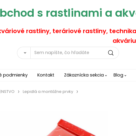
bchod s rastlinami a akv
váriové rastliny, teráriové rastliny, technik
akváriu
é podmienky
Kontakt
Zákaznícka sekcia
Blog
ŠENSTVO
Lepidlá a montážne prvky