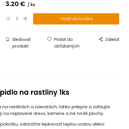
3.20
€
ks
Sledovať
Pridať do
Zdielať
produkt
obľúbených
idlo na rastliny 1ks
a rastlinách a zvieratách, ľahko prilepte a zafixujte
ý na naplavené drevo, kamene a iné tvrdé plochy.
a pokožku, odstráňte lepkavosť teplou vodou alebo