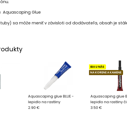
ónu.
a Aquascaping Glue
 tuby) sa môže meniť v závisloti od dodávateľa, obsah je stál
rodukty
IBA U NÁS
NA KORENE A KAMENE
Aquascaping glue BLUE -
Aquascaping glue 
lepidlo na rastliny
lepidlo na rastliny č
2.90 €
3.50 €