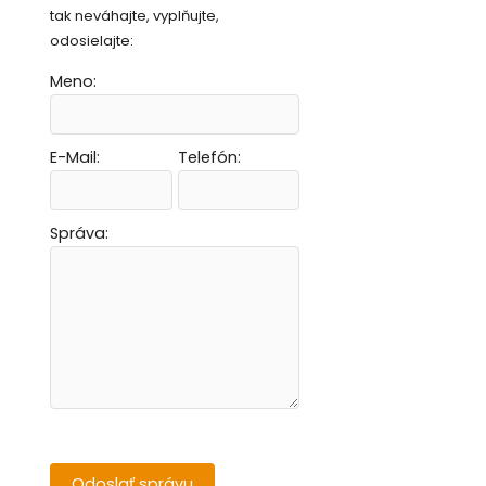
tak neváhajte, vyplňujte,
odosielajte:
Meno:
E-Mail:
Telefón:
Vytvoriť novú e-mailovú masku
Vytvoriť novú e-mailovú masku
Vytvoriť novú e-mailovú masku
Vytvoriť novú e-mailovú masku
Správa: