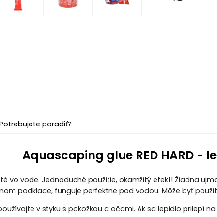
Potrebujete poradiť?
Aquascaping glue RED HARD - lep
té vo vode. Jednoduché použitie, okamžitý efekt! Žiadna ujma n
vnom podklade, funguje perfektne pod vodou. Môže byť použit
užívajte v styku s pokožkou a očami. Ak sa lepidlo prilepí n