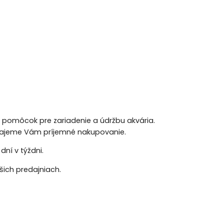
h pomôcok pre zariadenie a údržbu akvária.
 Prajeme Vám príjemné nakupovanie.
ní v týždni.
ich predajniach.