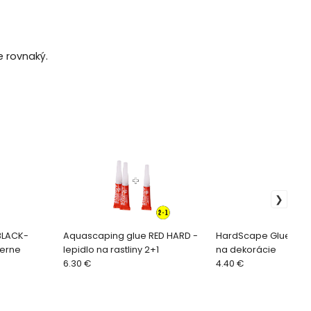
e rovnaký.
BLACK-
Aquascaping glue RED HARD -
HardScape Glue 20 g 
ierne
lepidlo na rastliny 2+1
na dekorácie
6.30 €
4.40 €