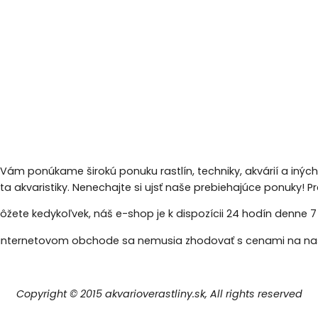
 Vám ponúkame širokú ponuku rastlín, techniky, akvárií a inýc
eta akvaristiky. Nenechajte si ujsť naše prebiehajúce ponuky!
žete kedykoľvek, náš e-shop je k dispozícii 24 hodín denne 7 d
nternetovom obchode sa nemusia zhodovať s cenami na naš
Copyright © 2015 akvarioverastliny.sk, All rights reserved