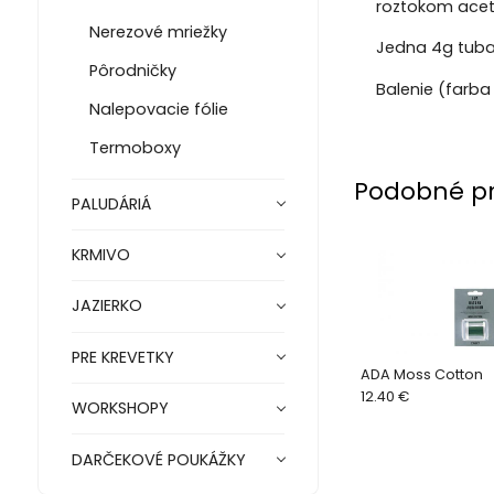
roztokom acet
Nerezové mriežky
Jedna 4g tub
Pôrodničky
Balenie (farba
Nalepovacie fólie
Termoboxy
Podobné p
PALUDÁRIÁ
KRMIVO
JAZIERKO
PRE KREVETKY
ADA Moss Cotton
12.40 €
WORKSHOPY
DARČEKOVÉ POUKÁŽKY