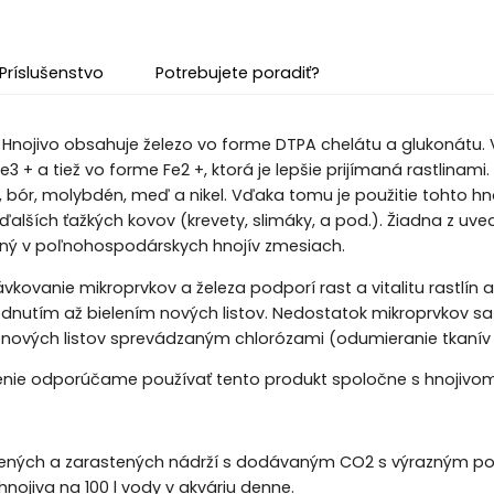
Príslušenstvo
Potrebujete poradiť?
 Hnojivo obsahuje železo vo forme DTPA chelátu a glukonátu. 
e3 + a tiež vo forme Fe2 +, ktorá je lepšie prijímaná rastlin
 bór, molybdén, meď a nikel. Vďaka tomu je použitie tohto hno
alších ťažkých kovov (krevety, slimáky, a pod.). Žiadna z uve
ný v poľnohospodárskych hnojív zmesiach.
kovanie mikroprvkov a železa podporí rast a vitalitu rastlín a
ednutím až bielením nových listov. Nedostatok mikroprvkov s
ových listov sprevádzaným chlorózami (odumieranie tkanív li
jenie odporúčame používať tento produkt spoločne s hnojivo
tlených a zarastených nádrží s dodávaným CO2 s výrazným pod
hnojiva na 100 l vody v akváriu denne.