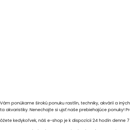
 Vám ponúkame širokú ponuku rastlín, techniky, akvárií a inýc
eta akvaristiky. Nenechajte si ujsť naše prebiehajúce ponuky!
žete kedykoľvek, náš e-shop je k dispozícii 24 hodín denne 7 d