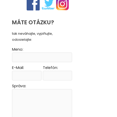
MÁTE OTÁZKU?
tak neváhajte, vyplňujte,
odosielajte:
Meno:
E-Mail:
Telefón:
Vytvoriť novú e-mailovú masku
Vytvoriť novú e-mailovú masku
Vytvoriť novú e-mailovú masku
Vytvoriť novú e-mailovú masku
Správa: