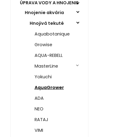
ÚPRAVA VODY A HNOJENIE
Hnojenie akvária
Hnojivá tekuté
Aquabotanique
Growise
AQUA-REBELL
MasterLine
Yokuchi
AquaGrower
ADA
NEO
RATAJ
VIMI