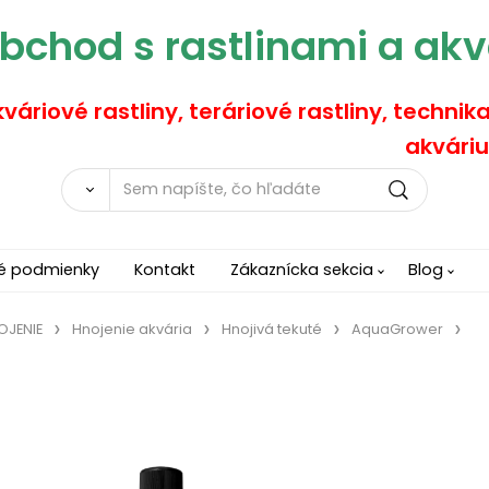
bchod s rastlinami a akv
váriové rastliny, teráriové rastliny, technik
akváriu
é podmienky
Kontakt
Zákaznícka sekcia
Blog
OJENIE
Hnojenie akvária
Hnojivá tekuté
AquaGrower