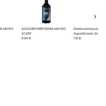
ML MICRO
AQUAGROWER 500ML MACRO
Dávkovacia pumpičk
SCAPE
AquaGrower 2ml
8.90 €
1.10 €