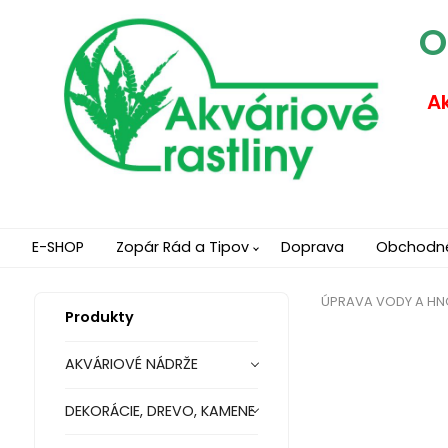
O
Ak
E-SHOP
Zopár Rád a Tipov
Doprava
Obchodn
ÚPRAVA VODY A HN
Produkty
AKVÁRIOVÉ NÁDRŽE
DEKORÁCIE, DREVO, KAMENE