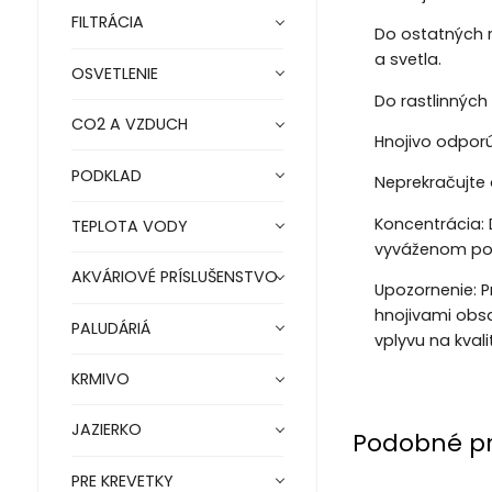
FILTRÁCIA
Do ostatných r
a svetla.
OSVETLENIE
Do rastlinných
CO2 A VZDUCH
Hnojivo odporú
PODKLAD
Neprekračujte
Koncentrácia: 
TEPLOTA VODY
vyváženom po
AKVÁRIOVÉ PRÍSLUŠENSTVO
Upozornenie: P
hnojivami obsa
PALUDÁRIÁ
vplyvu na kva
KRMIVO
JAZIERKO
Podobné p
PRE KREVETKY