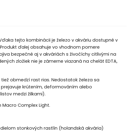
Vďaka tejto kombinácii je železo v akváriu dostupné v
ami. Produkt ďalej obsahuje vo vhodnom pomere
jiva bezpečné aj v akváriách s živočíchy citlivými na
dených zložiek nie je zámerne viazaná na chelát EDTA,
 tiež obmedzí rast rias. Nedostatok železa sa
a prejavuje krútením, deformováním alebo
stov medzi žilkami).
m Macro Complex Light.
ielom stonkových rastlín (holandská akvária)