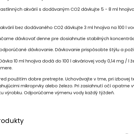
astlinných akvárií s dodávaným CO2 dávkujte 5 - 8 ml hnojiva
 akvárií bez dodávaného CO2 dávkujte 3 ml hnojiva na 100 l vo
čame dávkovať denne pre dosiahnutie stabilných koncentrácií 
 odporúčané dávkovanie. Dávkovanie prispôsobte štýlu a pož
Dávka 10 ml hnojiva dodá do 100 l akváriovej vody 0,14 mg / l 
mere.
red použitím dobre pretrepte. Uchovávajte v tme, pri izbovej
hujúcimi mikroprvky alebo železo. Pri zasiahnutí očí opatrn
litu výrobku. Odporúčame výmenu vody každý týždeň.
rodukty