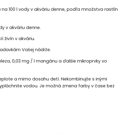
 na 100 l vody v akváriu denne, podľa množstva rastlín
dy v akváriu denne.
živín v akváriu.
iadavkám Vašej nádrže.
železa, 0,03 mg / l mangánu a ďalšie mikroprvky vo
 teplote a mimo dosahu detí. Nekombinujte s inými
e vypláchnite vodou. Je možná zmena farby v čase bez