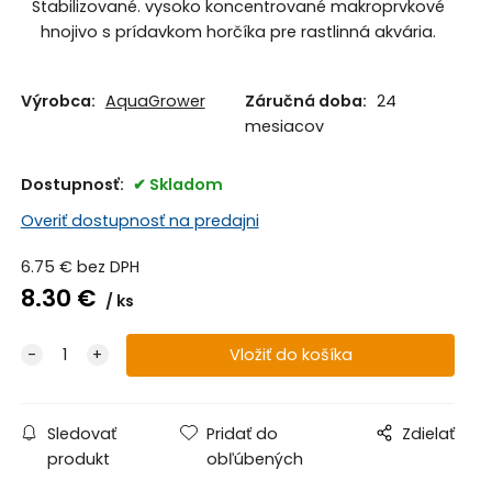
Stabilizované. vysoko koncentrované makroprvkové
hnojivo s prídavkom horčíka pre rastlinná akvária.
Výrobca:
AquaGrower
Záručná doba:
24
mesiacov
Dostupnosť:
Skladom
Overiť dostupnosť na predajni
6.75
€
bez DPH
8.30
€
ks
Sledovať
Pridať do
Zdielať
produkt
obľúbených