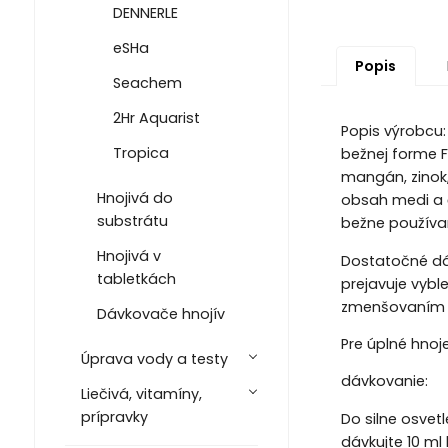
DENNERLE
eSHa
Popis
Seachem
2Hr Aquarist
Popis výrobcu:
Tropica
bežnej forme F
mangán, zinok,
Hnojivá do
obsah medi a ď
substrátu
bežne používa
Hnojivá v
Dostatočné dáv
tabletkách
prejavuje vybl
zmenšovaním n
Dávkovače hnojív
Pre úplné hno
Úprava vody a testy
dávkovanie:
Liečivá, vitamíny,
prípravky
Do silne osve
dávkujte 10 ml 