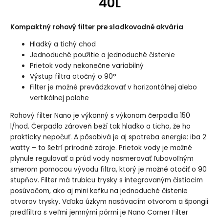
40L
Kompaktný rohový filter pre sladkovodné akvária
Hladký a tichý chod
Jednoduché použitie a jednoduché čistenie
Prietok vody nekonečne variabilný
Výstup filtra otočný o 90°
Filter je možné prevádzkovať v horizontálnej alebo
vertikálnej polohe
Rohový filter Nano je výkonný s výkonom čerpadla 150
l/hod. Čerpadlo zároveň beží tak hladko a ticho, že ho
prakticky nepočuť. A pôsobivá je aj spotreba energie: iba 2
watty – to šetrí prírodné zdroje. Prietok vody je možné
plynule regulovať a prúd vody nasmerovať ľubovoľným
smerom pomocou vývodu filtra, ktorý je možné otočiť o 90
stupňov. Filter má trubicu trysky s integrovaným čistiacim
posúvačom, ako aj mini kefku na jednoduché čistenie
otvorov trysky. Vďaka úzkym nasávacím otvorom a špongii
predfiltra s veľmi jemnými pórmi je Nano Corner Filter