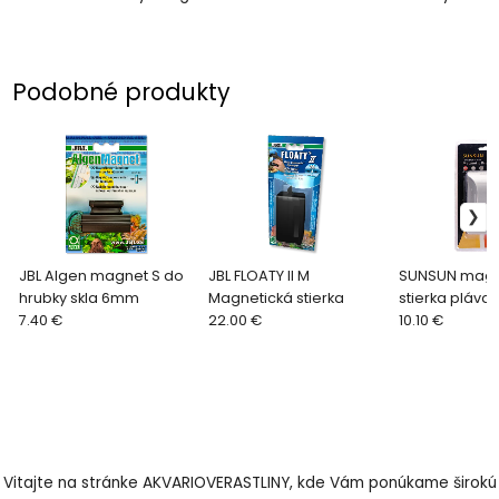
Podobné produkty
JBL Algen magnet S do
JBL FLOATY II M
SUNSUN magn
hrubky skla 6mm
Magnetická stierka
stierka pláva
7.40 €
22.00 €
10.10 €
Vitajte na stránke AKVARIOVERASTLINY, kde Vám ponúkame širokú