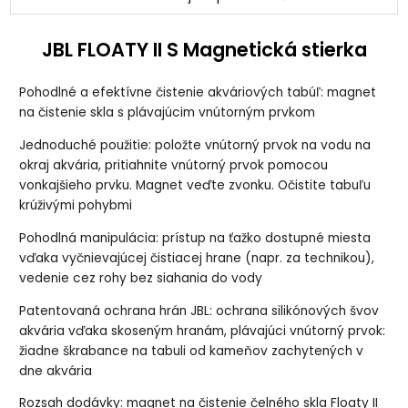
JBL FLOATY II S Magnetická stierka
Pohodlné a efektívne čistenie akváriových tabúľ: magnet
na čistenie skla s plávajúcim vnútorným prvkom
Jednoduché použitie: položte vnútorný prvok na vodu na
okraj akvária, pritiahnite vnútorný prvok pomocou
vonkajšieho prvku. Magnet veďte zvonku. Očistite tabuľu
krúživými pohybmi
Pohodlná manipulácia: prístup na ťažko dostupné miesta
vďaka vyčnievajúcej čistiacej hrane (napr. za technikou),
vedenie cez rohy bez siahania do vody
Patentovaná ochrana hrán JBL: ochrana silikónových švov
akvária vďaka skoseným hranám, plávajúci vnútorný prvok:
žiadne škrabance na tabuli od kameňov zachytených v
dne akvária
Rozsah dodávky: magnet na čistenie čelného skla Floaty II