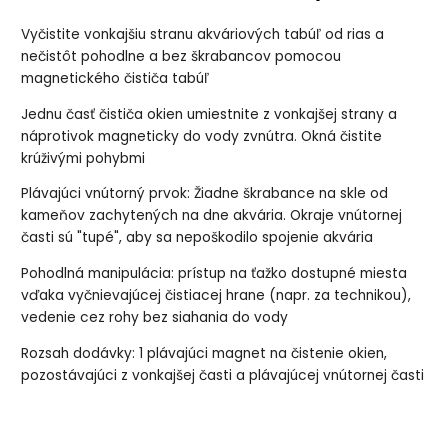
Vyčistite vonkajšiu stranu akváriových tabúľ od rias a
nečistôt pohodlne a bez škrabancov pomocou
magnetického čističa tabúľ
Jednu časť čističa okien umiestnite z vonkajšej strany a
náprotivok magneticky do vody zvnútra. Okná čistite
krúživými pohybmi
Plávajúci vnútorný prvok: Žiadne škrabance na skle od
kameňov zachytených na dne akvária. Okraje vnútornej
časti sú "tupé", aby sa nepoškodilo spojenie akvária
Pohodlná manipulácia: prístup na ťažko dostupné miesta
vďaka vyčnievajúcej čistiacej hrane (napr. za technikou),
vedenie cez rohy bez siahania do vody
Rozsah dodávky: 1 plávajúci magnet na čistenie okien,
pozostávajúci z vonkajšej časti a plávajúcej vnútornej časti