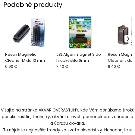
Podobné produkty
Resun Magnetic
JBL Algen magnet S do
Resun Magnet
Cleaner M do 10 mm
hrubky skla 6mm
Cleaner L do
6.90 €
7.40 €
9.40 €
Vitajte na stránke AKVARIOVERASTLINY, kde Vám ponúkame širokú
ponuku rastlín, techniky, akvárií a iných pomôcok pre zariadenie
a údržbu akvária.
Tu nájdete najnovšie trendy zo sveta akvaristiky. Nenechajte si