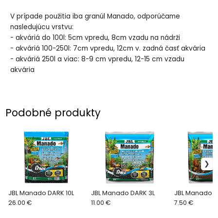
V prípade použitia iba granúl Manado, odporúčame
nasledujúcu vrstvu:
- akváriá do 100l: 5cm vpredu, 8cm vzadu na nádrži
- akváriá 100-250l: 7cm vpredu, 12cm v. zadná časť akvária
- akváriá 250l a viac: 8-9 cm vpredu, 12-15 cm vzadu
akvária
Podobné produkty
JBL Manado DARK 10L
JBL Manado DARK 3L
JBL Manado 3
26.00 €
11.00 €
7.50 €