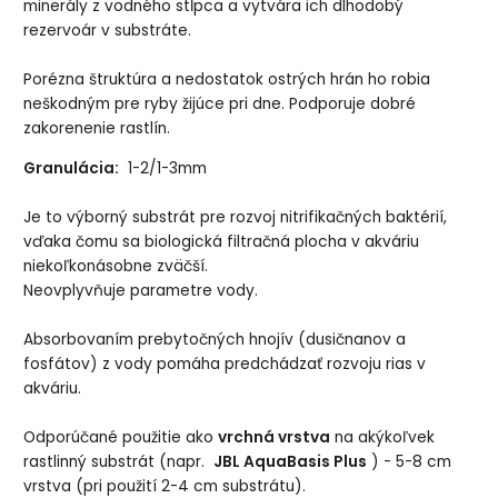
minerály z vodného stĺpca a vytvára ich dlhodobý
rezervoár v substráte.
Porézna štruktúra a nedostatok ostrých hrán ho robia
neškodným pre ryby žijúce pri dne. Podporuje dobré
zakorenenie rastlín.
Granulácia:
1-2/1-3mm
Je to výborný substrát pre rozvoj nitrifikačných baktérií,
vďaka čomu sa biologická filtračná plocha v akváriu
niekoľkonásobne zväčší.
Neovplyvňuje parametre vody.
Absorbovaním prebytočných hnojív (dusičnanov a
fosfátov) z vody pomáha predchádzať rozvoju rias v
akváriu.
Odporúčané použitie ako
vrchná vrstva
na akýkoľvek
rastlinný substrát (napr.
JBL AquaBasis Plus
) - 5-8 cm
vrstva (pri použití 2-4 cm substrátu).