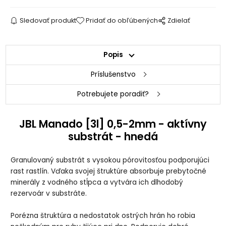
Sledovať produkt
Pridať do obľúbených
Zdielať
Popis
Príslušenstvo
Potrebujete poradiť?
JBL Manado [3l] 0,5-2mm - aktívny
substrát - hnedá
Granulovaný substrát s vysokou pórovitosťou podporujúci
rast rastlín. Vďaka svojej štruktúre absorbuje prebytočné
minerály z vodného stĺpca a vytvára ich dlhodobý
rezervoár v substráte.
Porézna štruktúra a nedostatok ostrých hrán ho robia