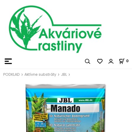
0
PODKLAD
Aktívne substráty
JBL