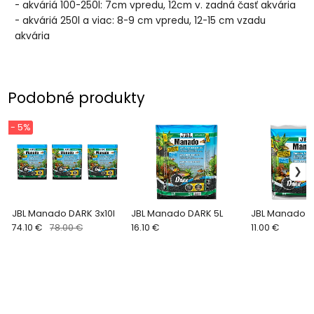
- akváriá 100-250l: 7cm vpredu, 12cm v. zadná časť akvária
- akváriá 250l a viac: 8-9 cm vpredu, 12-15 cm vzadu
akvária
Podobné produkty
- 5%
JBL Manado DARK 3x10l
JBL Manado DARK 5L
JBL Manado D
74.10 €
78.00 €
16.10 €
11.00 €