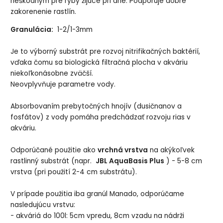
neškodným pre ryby žijúce pri dne. Podporuje dobré
zakorenenie rastlín.
Granulácia:
1-2/1-3mm
Je to výborný substrát pre rozvoj nitrifikačných baktérií,
vďaka čomu sa biologická filtračná plocha v akváriu
niekoľkonásobne zväčší.
Neovplyvňuje parametre vody.
Absorbovaním prebytočných hnojív (dusičnanov a
fosfátov) z vody pomáha predchádzať rozvoju rias v
akváriu.
Odporúčané použitie ako
vrchná vrstva
na akýkoľvek
rastlinný substrát (napr.
JBL AquaBasis Plus
) - 5-8 cm
vrstva (pri použití 2-4 cm substrátu).
V prípade použitia iba granúl Manado, odporúčame
nasledujúcu vrstvu:
- akváriá do 100l: 5cm vpredu, 8cm vzadu na nádrži