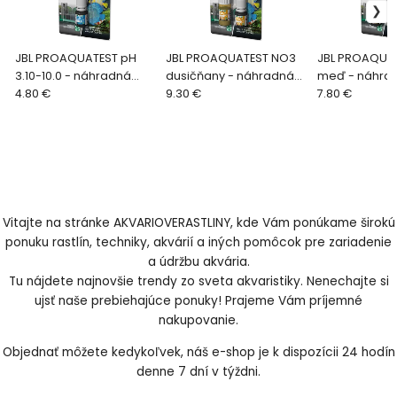
JBL PROAQUATEST pH
JBL PROAQUATEST NO3
JBL PROAQUA
3.10-10.0 - náhradná
dusičňany - náhradná
meď - náhrad
náplň
4.80 €
náplň
9.30 €
7.80 €
Vitajte na stránke AKVARIOVERASTLINY, kde Vám ponúkame širokú
ponuku rastlín, techniky, akvárií a iných pomôcok pre zariadenie
a údržbu akvária.
Tu nájdete najnovšie trendy zo sveta akvaristiky. Nenechajte si
ujsť naše prebiehajúce ponuky! Prajeme Vám príjemné
nakupovanie.
Objednať môžete kedykoľvek, náš e-shop je k dispozícii 24 hodín
denne 7 dní v týždni.