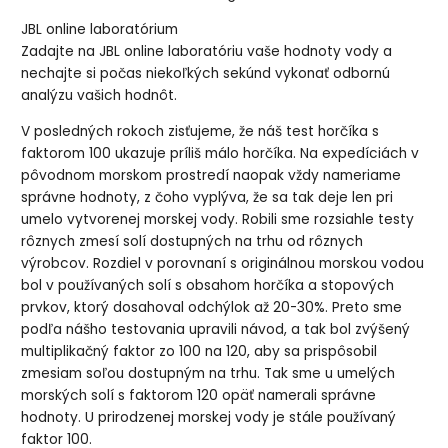
JBL online laboratórium
Zadajte na JBL online laboratóriu vaše hodnoty vody a
nechajte si počas niekoľkých sekúnd vykonať odbornú
analýzu vašich hodnôt.
V posledných rokoch zisťujeme, že náš test horčíka s
faktorom 100 ukazuje príliš málo horčíka. Na expedíciách v
pôvodnom morskom prostredí naopak vždy nameriame
správne hodnoty, z čoho vyplýva, že sa tak deje len pri
umelo vytvorenej morskej vody. Robili sme rozsiahle testy
rôznych zmesí solí dostupných na trhu od rôznych
výrobcov. Rozdiel v porovnaní s originálnou morskou vodou
bol v používaných solí s obsahom horčíka a stopových
prvkov, ktorý dosahoval odchýlok až 20-30%. Preto sme
podľa nášho testovania upravili návod, a tak bol zvýšený
multiplikačný faktor zo 100 na 120, aby sa prispôsobil
zmesiam soľou dostupným na trhu. Tak sme u umelých
morských solí s faktorom 120 opäť namerali správne
hodnoty. U prirodzenej morskej vody je stále používaný
faktor 100.