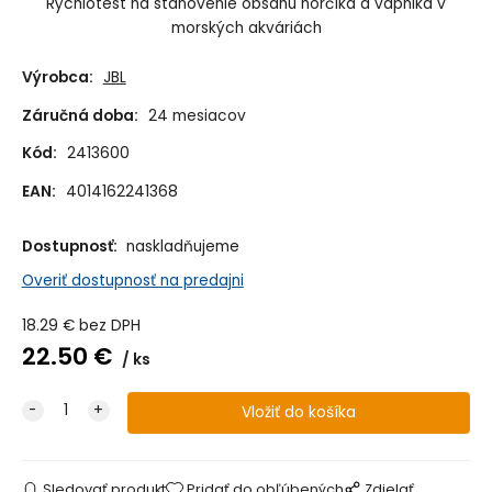
Rýchlotest na stanovenie obsahu horčíka a vápnika v
morských akváriách
Výrobca:
JBL
Záručná doba:
24 mesiacov
Kód:
2413600
EAN:
4014162241368
Dostupnosť:
naskladňujeme
Overiť dostupnosť na predajni
18.29
€
bez DPH
22.50
€
ks
Sledovať produkt
Pridať do obľúbených
Zdielať