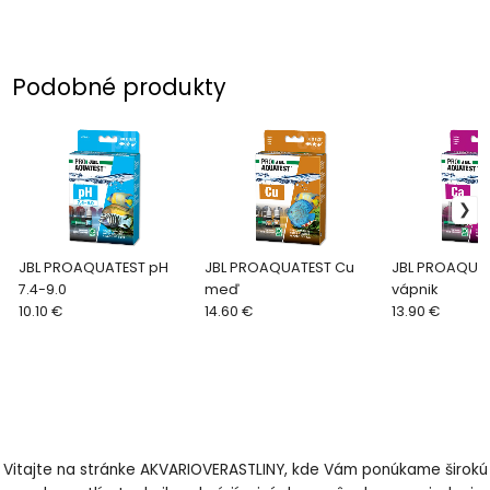
Podobné produkty
JBL PROAQUATEST pH
JBL PROAQUATEST Cu
JBL PROAQUA
7.4-9.0
meď
vápnik
10.10 €
14.60 €
13.90 €
Vitajte na stránke AKVARIOVERASTLINY, kde Vám ponúkame širokú