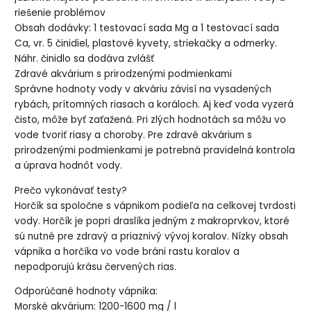
riešenie problémov
Obsah dodávky: 1 testovací sada Mg a 1 testovací sada
Ca, vr. 5 činidiel, plastové kyvety, striekačky a odmerky.
Náhr. činidlo sa dodáva zvlášť
Zdravé akvárium s prirodzenými podmienkami
Správne hodnoty vody v akváriu závisí na vysadených
rybách, prítomných riasach a koráloch. Aj keď voda vyzerá
čisto, môže byť zaťažená. Pri zlých hodnotách sa môžu vo
vode tvoriť riasy a choroby. Pre zdravé akvárium s
prirodzenými podmienkami je potrebná pravidelná kontrola
a úprava hodnôt vody.
Prečo vykonávať testy?
Horčík sa spoločne s vápnikom podieľa na celkovej tvrdosti
vody. Horčík je popri draslíka jedným z makroprvkov, ktoré
sú nutné pre zdravý a priaznivý vývoj koralov. Nízky obsah
vápnika a horčíka vo vode bráni rastu koralov a
nepodporujú krásu červených rias.
Odporúčané hodnoty vápnika:
Morské akvárium: 1200-1600 mg / l