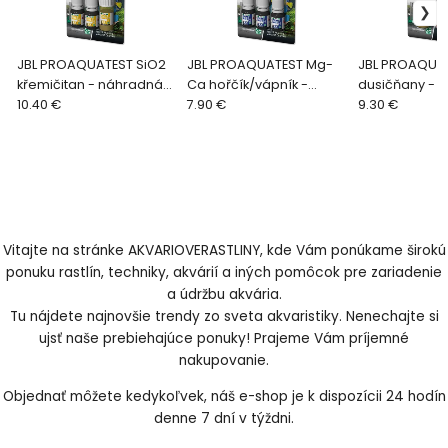
JBL PROAQUATEST SiO2
JBL PROAQUATEST Mg-
JBL PROAQUA
křemičitan - náhradná
Ca hořčík/vápník -
dusičňany - 
náplň
10.40 €
náhradná náplň
7.90 €
náplň
9.30 €
Vitajte na stránke AKVARIOVERASTLINY, kde Vám ponúkame širokú
ponuku rastlín, techniky, akvárií a iných pomôcok pre zariadenie
a údržbu akvária.
Tu nájdete najnovšie trendy zo sveta akvaristiky. Nenechajte si
ujsť naše prebiehajúce ponuky! Prajeme Vám príjemné
nakupovanie.
Objednať môžete kedykoľvek, náš e-shop je k dispozícii 24 hodín
denne 7 dní v týždni.