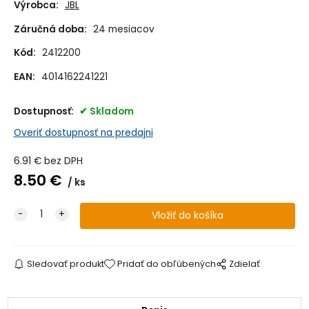
Výrobca:
JBL
Záručná doba:
24 mesiacov
Kód:
2412200
EAN:
4014162241221
Dostupnosť:
Skladom
Overiť dostupnosť na predajni
6.91
€
bez DPH
8.50
€
ks
Sledovať produkt
Pridať do obľúbených
Zdielať