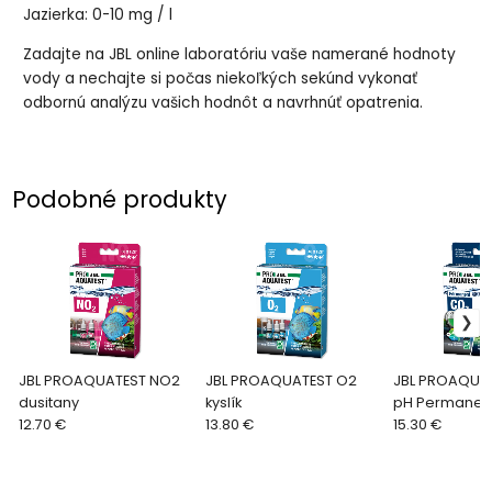
Jazierka: 0-10 mg / l
Zadajte na JBL online laboratóriu vaše namerané hodnoty
vody a nechajte si počas niekoľkých sekúnd vykonať
odbornú analýzu vašich hodnôt a navrhnúť opatrenia.
Podobné produkty
JBL PROAQUATEST NO2
JBL PROAQUATEST O2
JBL PROAQUA
dusitany
kyslík
pH Permanen
12.70 €
13.80 €
15.30 €