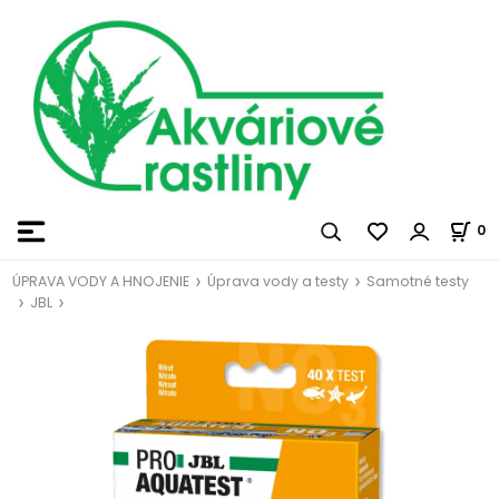
0
ÚPRAVA VODY A HNOJENIE
Úprava vody a testy
Samotné testy
JBL