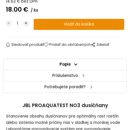
14.63
€
bez DPH
18.00
€
ks
Sledovať produkt
Pridať do obľúbených
Zdielať
Popis
Príslušenstvo
Potrebujete poradiť?
JBL PROAQUATEST NO3 dusičňany
Stanovenie obsahu dusičnanov pre optimálny rast rastlín
alebo zistenia možné príčiny rias v sladkej a morskej vode
Laboratórne porovnávacie systém pre vyrovnávanie