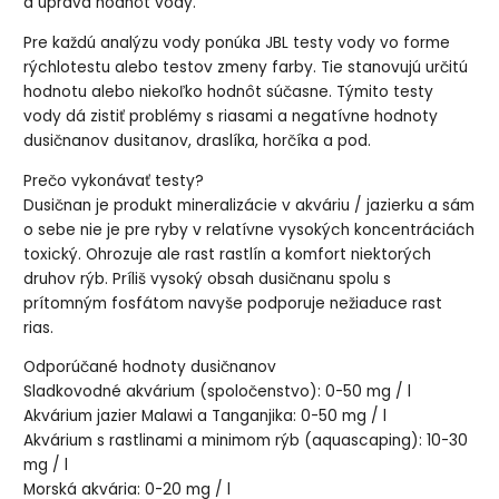
a úprava hodnôt vody.
Pre každú analýzu vody ponúka JBL testy vody vo forme
rýchlotestu alebo testov zmeny farby. Tie stanovujú určitú
hodnotu alebo niekoľko hodnôt súčasne. Týmito testy
vody dá zistiť problémy s riasami a negatívne hodnoty
dusičnanov dusitanov, draslíka, horčíka a pod.
Prečo vykonávať testy?
Dusičnan je produkt mineralizácie v akváriu / jazierku a sám
o sebe nie je pre ryby v relatívne vysokých koncentráciách
toxický. Ohrozuje ale rast rastlín a komfort niektorých
druhov rýb. Príliš vysoký obsah dusičnanu spolu s
prítomným fosfátom navyše podporuje nežiaduce rast
rias.
Odporúčané hodnoty dusičnanov
Sladkovodné akvárium (spoločenstvo): 0-50 mg / l
Akvárium jazier Malawi a Tanganjika: 0-50 mg / l
Akvárium s rastlinami a minimom rýb (aquascaping): 10-30
mg / l
Morská akvária: 0-20 mg / l