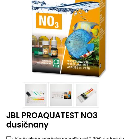
JBL PROAQUATEST NO3
dusičnany
Kuriér alebo schránka na balíky od 2.89€
dodanie a