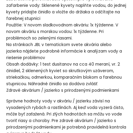
zafarbenie vody: Sklenené kyvety naplňte vodou, do jednej
kyvety pridajte činidlo a vložte do držiaka a odčítajte na
farebnej stupnici
Použitie: V novom sladkovodnom akváriu: 1x týždenne. V
novom akváriu s morskou vodou: 1x týždenne. Pri
problémoch so zelenými riasami.
Na stránkach JBL v tematickom svete akvária alebo
jazierka nájdete podrobné informácie k analýzam vody a
riešenie problémov
Obsah dodávky: 1 test dusitanov na cca 40 meraní, vr. 2
činidiel, 2 sklenených kyviet so skrutkovým uzáverom,
striekačkou, odmerkou, komparačním blokom a farebnou
stupnicou. Náhradné činidlo sa dodáva zvlášť
Zdravé akvárium / jazierko s prirodzenými podmienkami
Správne hodnoty vody v akváriu / jazierku závisí na
vysadených rybách a rastlinách. Aj keď voda vyzerá čisto,
môže byť zaťažená. Pri zlých hodnotách sa môžu vo vode
tvoriť riasy a choroby. Pre zdravé akvárium / jazierko s
prirodzenými podmienkami je potrebná pravidelná kontrola