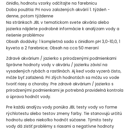
činidlo, hodnotu vzorky odčítajte na farebnicu
Doba použitia: Pri novo založených akvárií 1. týždeň -
denne, potom týždenne
Na stránkach JBL v tematickom svete akvária alebo
jazierka nájdete podrobné informácie k analýzam vody a
riešenie problémov
Obsah dodávky: 1 kompletná sada s činidlom pH 3,0-10,0, 1
kyveta a 2 farebnice; Obsah na cca 50 meraní
Zdravé akvárium / jazierko s prirodzenými podmienkami
Správne hodnoty vody v akváriu / jazierku závisí na
vysadených rybách a rastlinách. Aj keď voda vyzerá čisto,
môže byť zaťažená. Pri zlých hodnotách sa môžu vo vode
tvoriť riasy a choroby. Pre zdravé akvárium / jazierko s
prirodzenými podmienkami je potrebná pravidelná kontrola
a úprava hodnôt vody.
Pre každú analýzu vody ponúka JBL testy vody vo forme
rýchlotestu alebo testov zmeny farby. Tie stanovujú určitú
hodnotu alebo niekoľko hodnôt súčasne. Týmito testy
vody dá zistiť problémy s riasami a negatívne hodnoty