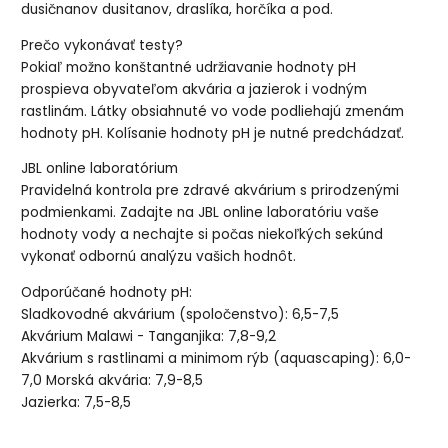
dusičnanov dusitanov, draslíka, horčíka a pod.
Prečo vykonávať testy?
Pokiaľ možno konštantné udržiavanie hodnoty pH
prospieva obyvateľom akvária a jazierok i vodným
rastlinám. Látky obsiahnuté vo vode podliehajú zmenám
hodnoty pH. Kolísanie hodnoty pH je nutné predchádzať.
JBL online laboratórium
Pravidelná kontrola pre zdravé akvárium s prirodzenými
podmienkami. Zadajte na JBL online laboratóriu vaše
hodnoty vody a nechajte si počas niekoľkých sekúnd
vykonať odbornú analýzu vašich hodnôt.
Odporúčané hodnoty pH:
Sladkovodné akvárium (spoločenstvo): 6,5-7,5
Akvárium Malawi - Tanganjika: 7,8-9,2
Akvárium s rastlinami a minimom rýb (aquascaping): 6,0-
7,0 Morská akvária: 7,9-8,5
Jazierka: 7,5-8,5