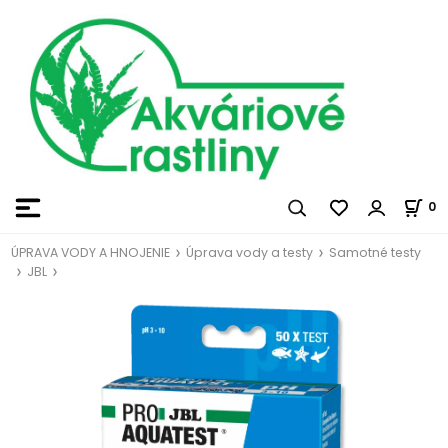
0
ÚPRAVA VODY A HNOJENIE
Úprava vody a testy
Samotné testy
JBL