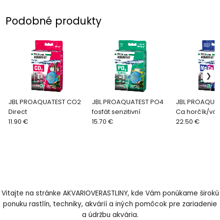
Podobné produkty
JBL PROAQUATEST CO2
JBL PROAQUATEST PO4
JBL PROAQUA
Direct
fosfát senzitivní
Ca horčík/váp
11.90 €
15.70 €
22.50 €
Vitajte na stránke AKVARIOVERASTLINY, kde Vám ponúkame širokú
ponuku rastlín, techniky, akvárií a iných pomôcok pre zariadenie
a údržbu akvária.