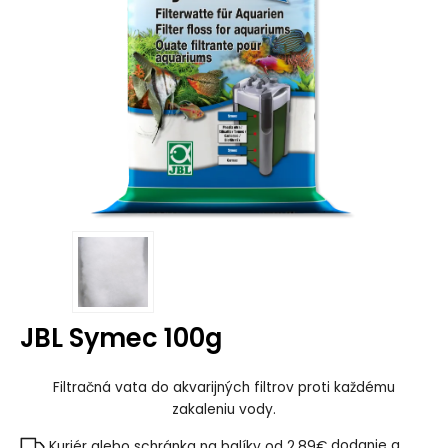
JBL Symec 100g
Filtračná vata do akvarijných filtrov proti každému
zakaleniu vody.
Kuriér alebo schránka na balíky od 2.89€
dodanie a