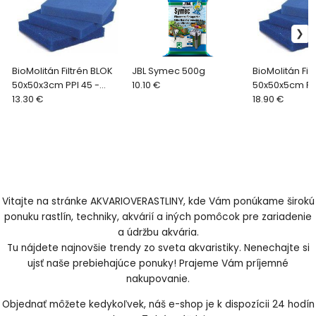
BioMolitán Filtrén BLOK
JBL Symec 500g
BioMolitán Fil
50x50x3cm PPI 45 -
10.10 €
50x50x5cm PPI
extra jemná
13.30 €
hrubý
18.90 €
Vitajte na stránke AKVARIOVERASTLINY, kde Vám ponúkame širokú
ponuku rastlín, techniky, akvárií a iných pomôcok pre zariadenie
a údržbu akvária.
Tu nájdete najnovšie trendy zo sveta akvaristiky. Nenechajte si
ujsť naše prebiehajúce ponuky! Prajeme Vám príjemné
nakupovanie.
Objednať môžete kedykoľvek, náš e-shop je k dispozícii 24 hodín