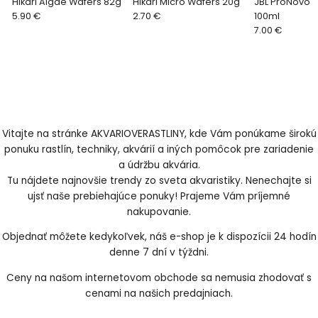
Hikari Algae Wafers 82g
Hikari Micro Wafers 20g
JBL ProNovo B
5.90 €
2.70 €
100ml
7.00 €
Vitajte na stránke AKVARIOVERASTLINY, kde Vám ponúkame širokú
ponuku rastlín, techniky, akvárií a iných pomôcok pre zariadenie
a údržbu akvária.
Tu nájdete najnovšie trendy zo sveta akvaristiky. Nenechajte si
ujsť naše prebiehajúce ponuky! Prajeme Vám príjemné
nakupovanie.
Objednať môžete kedykoľvek, náš e-shop je k dispozícii 24 hodín
denne 7 dní v týždni.
Ceny na našom internetovom obchode sa nemusia zhodovať s
cenami na našich predajniach.