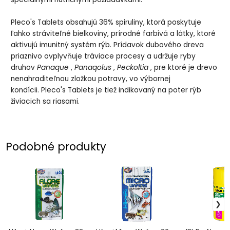
Pleco's Tablets obsahujú 36% spiruliny, ktorá poskytuje
ľahko stráviteľné bielkoviny, prírodné farbivá a látky, ktoré
aktivujú imunitný systém rýb. Prídavok dubového dreva
priaznivo ovplyvňuje tráviace procesy a udržuje ryby
druhov
Panaque
,
Panaqolus
,
Peckoltia
, pre ktoré je drevo
nenahraditeľnou zložkou potravy, vo výbornej
kondícii. Pleco's Tablets je tiež indikovaný na poter rýb
živiacich sa riasami.
Podobné produkty