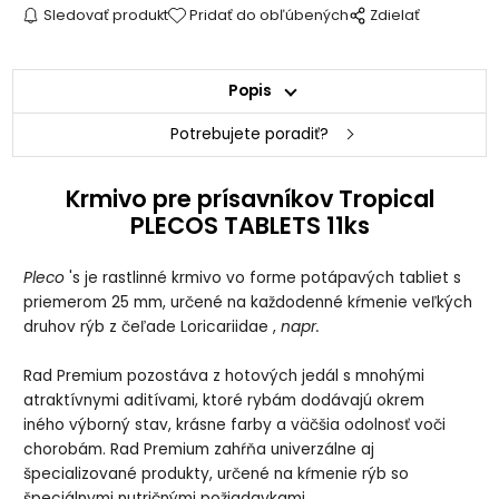
Sledovať produkt
Pridať do obľúbených
Zdielať
Popis
Potrebujete poradiť?
Krmivo pre prísavníkov Tropical
PLECOS TABLETS 11ks
Pleco
's je rastlinné krmivo vo forme potápavých tabliet s
priemerom 25 mm, určené na každodenné kŕmenie veľkých
druhov rýb z čeľade Loricariidae ,
napr.
Rad Premium pozostáva z hotových jedál s mnohými
atraktívnymi aditívami, ktoré rybám dodávajú okrem
iného výborný stav, krásne farby a väčšia odolnosť voči
chorobám. Rad Premium zahŕňa univerzálne aj
špecializované produkty, určené na kŕmenie rýb so
špeciálnymi nutričnými požiadavkami.