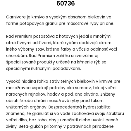
60736
Carnivore je krmivo s vysokým obsahom bielkovín vo
forme potápavých granúl pre mäsožravé ryby pri dne.
Rad Premium pozostáva z hotových jedál s mnohými
atraktívnymi aditívami, ktoré rybám dodávajú okrem
iného výborný stav, krásne farby a väčšia odolnosť voči
chorobám. Rad Premium zahŕňa univerzálne aj
špecializované produkty určené na kŕmenie rýb so
špeciálnymi nutričnými požiadavkami.
Vysoká hladina ľahko stráviteľných bielkovín v krmive pre
mäsožravce uspokojí potreby ako sumcov, tak aj veľmi
náročných rejnokov, hadov a pod. dno akvária. Znížený
obsah škrobu chráni mäsožravé ryby pred tukom
vnútorných orgánov. Bezprecedentná hydrostabilita
znamená, že granulát si vo vode zachováva svoju štruktúru
veľmi dlho, bez toho, aby ju znečistil alebo uvoľnil cenné
živiny. Beta-glukán prítomný v potravinách prirodzene