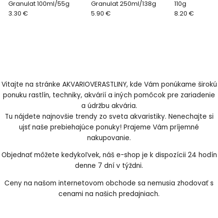
Granulat 100ml/55g
Granulat 250ml/138g
110g
3.30 €
5.90 €
8.20 €
Vitajte na stránke AKVARIOVERASTLINY, kde Vám ponúkame širokú
ponuku rastlín, techniky, akvárií a iných pomôcok pre zariadenie
a údržbu akvária.
Tu nájdete najnovšie trendy zo sveta akvaristiky. Nenechajte si
ujsť naše prebiehajúce ponuky! Prajeme Vám príjemné
nakupovanie.
Objednať môžete kedykoľvek, náš e-shop je k dispozícii 24 hodín
denne 7 dní v týždni.
Ceny na našom internetovom obchode sa nemusia zhodovať s
cenami na našich predajniach.