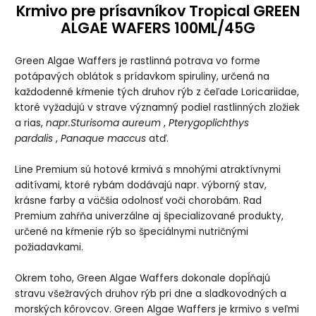
Krmivo pre prísavníkov Tropical GREEN
ALGAE WAFERS 100ML/45G
Green Algae Waffers je rastlinná potrava vo forme
potápavých oblátok s prídavkom spiruliny, určená na
každodenné kŕmenie tých druhov rýb z čeľade Loricariidae,
ktoré vyžadujú v strave významný podiel rastlinných zložiek
a rias,
napr.Sturisoma aureum
,
Pterygoplichthys
pardalis
,
Panaque maccus
atď.
Line Premium sú hotové krmivá s mnohými atraktívnymi
aditívami, ktoré rybám dodávajú napr. výborný stav,
krásne farby a väčšia odolnosť voči chorobám. Rad
Premium zahŕňa univerzálne aj špecializované produkty,
určené na kŕmenie rýb so špeciálnymi nutričnými
požiadavkami.
Okrem toho, Green Algae Waffers dokonale dopĺňajú
stravu všežravých druhov rýb pri dne a sladkovodných a
morských kôrovcov. Green Algae Waffers je krmivo s veľmi