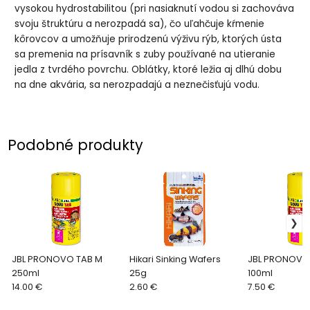
vysokou hydrostabilitou (pri nasiaknutí vodou si zachováva
svoju štruktúru a nerozpadá sa), čo uľahčuje kŕmenie
kôrovcov a umožňuje prirodzenú výživu rýb, ktorých ústa
sa premenia na prísavník s zuby používané na utieranie
jedla z tvrdého povrchu. Oblátky, ktoré ležia aj dlhú dobu
na dne akvária, sa nerozpadajú a neznečisťujú vodu.
Podobné produkty
JBL PRONOVO TAB M
Hikari Sinking Wafers
JBL PRONOVO
250ml
25g
100ml
14.00 €
2.60 €
7.50 €