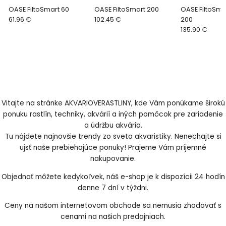
OASE FiltoSmart 60
OASE FiltoSmart 200
OASE FiltoSm
61.96 €
102.45 €
200
135.90 €
Vitajte na stránke AKVARIOVERASTLINY, kde Vám ponúkame širokú
ponuku rastlín, techniky, akvárií a iných pomôcok pre zariadenie
a údržbu akvária.
Tu nájdete najnovšie trendy zo sveta akvaristiky. Nenechajte si
ujsť naše prebiehajúce ponuky! Prajeme Vám príjemné
nakupovanie.
Objednať môžete kedykoľvek, náš e-shop je k dispozícii 24 hodín
denne 7 dní v týždni.
Ceny na našom internetovom obchode sa nemusia zhodovať s
cenami na našich predajniach.