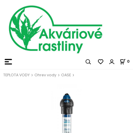
0
TEPLOTA VODY
Ohrev vody
OASE