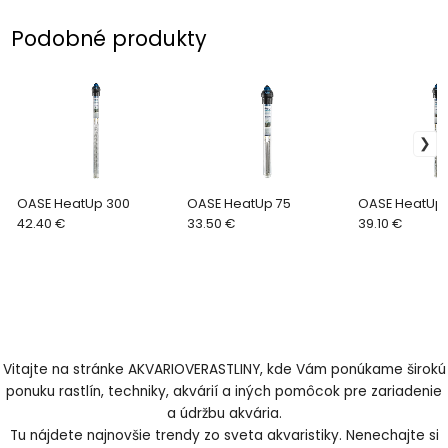
Podobné produkty
OASE HeatUp 300
OASE HeatUp 75
OASE HeatUp
42.40 €
33.50 €
39.10 €
Vitajte na stránke AKVARIOVERASTLINY, kde Vám ponúkame širokú
ponuku rastlín, techniky, akvárií a iných pomôcok pre zariadenie
a údržbu akvária.
Tu nájdete najnovšie trendy zo sveta akvaristiky. Nenechajte si