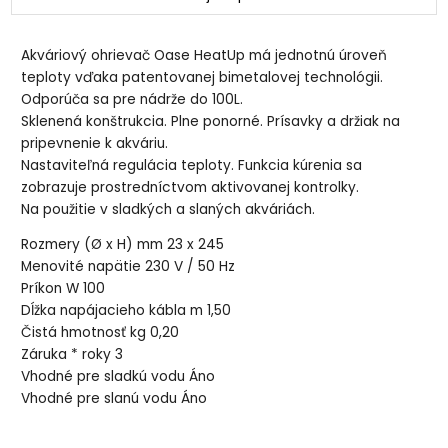
Akváriový ohrievač Oase HeatUp má jednotnú úroveň
teploty vďaka patentovanej bimetalovej technológii.
Odporúča sa pre nádrže do 100L.
Sklenená konštrukcia. Plne ponorné. Prísavky a držiak na
pripevnenie k akváriu.
Nastaviteľná regulácia teploty. Funkcia kúrenia sa
zobrazuje prostredníctvom aktivovanej kontrolky.
Na použitie v sladkých a slaných akváriách.
Rozmery (Ø x H) mm 23 x 245
Menovité napätie 230 V / 50 Hz
Príkon W 100
Dĺžka napájacieho kábla m 1,50
Čistá hmotnosť kg 0,20
Záruka * roky 3
Vhodné pre sladkú vodu Áno
Vhodné pre slanú vodu Áno