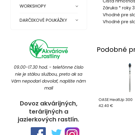
Čistá hmotnos
WORKSHOPY
Záruka * roky 3
Vhodné pre sl
DARČEKOVÉ POUKÁŽKY
Vhodné pre sl
Podobné p
09.00-17.30 hod. - telefónne číslo
nie je stálou službou, preto ak sa
Vám nepodarí dovolať, napíšte nám
mail
OASE HeatUp 300
Dovoz akvárijných,
42.40 €
terárijných a
jazierkových rastlín.