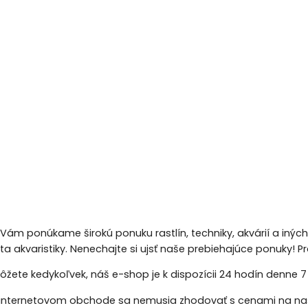
 Vám ponúkame širokú ponuku rastlín, techniky, akvárií a inýc
eta akvaristiky. Nenechajte si ujsť naše prebiehajúce ponuky!
žete kedykoľvek, náš e-shop je k dispozícii 24 hodín denne 7 d
nternetovom obchode sa nemusia zhodovať s cenami na naš