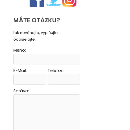
MÁTE OTÁZKU?
tak neváhajte, vyplňujte,
odosielajte:
Meno:
E-Mail:
Telefón:
Vytvoriť novú e-mailovú masku
Vytvoriť novú e-mailovú masku
Vytvoriť novú e-mailovú masku
Vytvoriť novú e-mailovú masku
Správa: