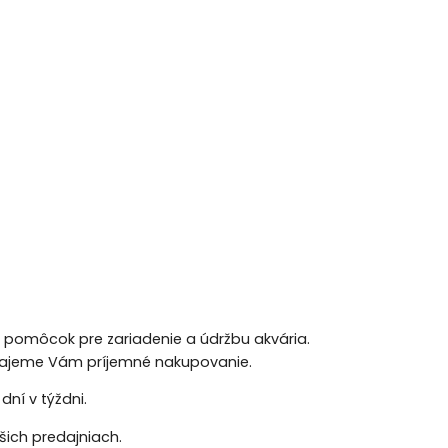
h pomôcok pre zariadenie a údržbu akvária.
 Prajeme Vám príjemné nakupovanie.
ní v týždni.
ich predajniach.