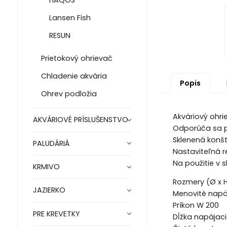
HAQOS
Lansen Fish
RESUN
Prietokový ohrievač
Chladenie akvária
Popis
Ohrev podložia
Akváriový ohr
AKVÁRIOVÉ PRÍSLUŠENSTVO
Odporúča sa p
Sklenená konštr
PALUDÁRIÁ
Nastaviteľná r
Na použitie v 
KRMIVO
Rozmery (Ø x 
JAZIERKO
Menovité napät
Príkon W 200
PRE KREVETKY
Dĺžka napájaci