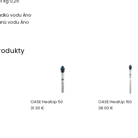
ť kg 0,25
adkú vodu Áno
anú vodu Áno
rodukty
OASE HeatUp 50
OASE HeatUp 150
31.30 €
38.00 €