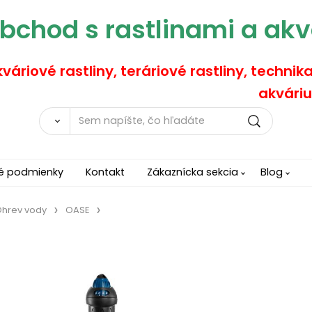
bchod s rastlinami a akv
váriové rastliny, teráriové rastliny, technik
akváriu
é podmienky
Kontakt
Zákaznícka sekcia
Blog
hrev vody
OASE