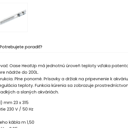
Potrebujete poradiť?
ievač Oase HeatUp má jednotnú úroveň teploty vďaka patentov
re nádrže do 200L.
ukcia. Plne ponorné. Prísavky a držiak na pripevnenie k akváriu
egulácia teploty. Funkcia kúrenia sa zobrazuje prostredníctvom
sladkých a slaných akváriách.
H) mm 23 x 315
ie 230 V / 50 Hz
eho kábla m 1,50