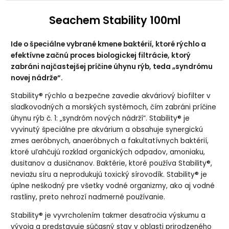
Seachem Stability 100ml
Ide o špeciálne vybrané kmene baktérií, ktoré rýchlo a
efektívne začnú proces biologickej filtrácie, ktorý
zabráni najčastejšej príčine úhynu rýb, teda „syndrómu
novej nádrže“.
Stability® rýchlo a bezpečne zavedie akváriový biofilter v
sladkovodných a morských systémoch, čím zabráni príčine
úhynu rýb č. 1: „syndróm nových nádrží“. Stability® je
vyvinutý špeciálne pre akvárium a obsahuje synergickú
zmes aeróbnych, anaeróbnych a fakultatívnych baktérií,
ktoré uľahčujú rozklad organických odpadov, amoniaku,
dusitanov a dusičnanov. Baktérie, ktoré používa Stability®,
neviažu síru a neprodukujú toxický sírovodík. Stability® je
úplne neškodný pre všetky vodné organizmy, ako aj vodné
rastliny, preto nehrozí nadmerné používanie.
Stability® je vyvrcholením takmer desaťročia výskumu a
vývoja a predstavuje súčasný stav v oblasti prirodzeného