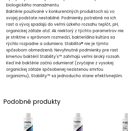
biologického manažmentu.
Baktérie používané v konkurenčných produktoch sú vo
svojej podstate nestabilné. Podmienky potrebné na ich
rast a vývoj spadajú do veľmi úzkeho rozsahu teplôt, pH,
organickej záťaže atď. Ak niektorý z týchto parametrov nie
je striktne v správnom rozmedzí, bakteriálna kultúra sa
rýchlo rozpadne a odumiera. Stabilita® nie je týmto
spôsobom obmedzená. Nevyhnutné podmienky pre rast
kmeňov baktérií Stability's™ zahŕňajú veľmi široký rozsah.
Keď iné baktérie začnú odumierať (zvyčajne z vysokej
organickej záťaže spôsobenej nezistenou smrťou
organizmu), Stability™ sa jednoducho stane efektívnejším.
Podobné produkty