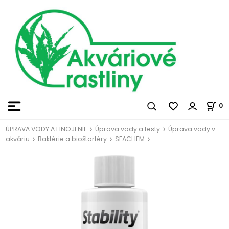
0
ÚPRAVA VODY A HNOJENIE
Úprava vody a testy
Úprava vody v
akváriu
Baktérie a bioštartéry
SEACHEM