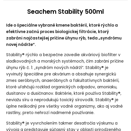
Seachem Stability 500ml
Ide o špeciálne vybrané kmene baktérií, ktoré rýchlo a
efektívne začnú proces biologickej filtrácie, ktorý
zabráni najčastejšej príčine úhynu rýb, teda „syndrómu
novej nádrže“.
Stability® rýchlo a bezpečne zavedie akváriový biofilter v
sladkovodných a morských systémoch, čím zabráni príčine
úhynu rýb č. 1: „syndróm nových nádrží“. Stability® je
vyvinutý špeciálne pre akvárium a obsahuje synergickú
zmes aeróbnych, anaeróbnych a fakultatívnych baktérií,
ktoré uľahčujú rozklad organických odpadov, amoniaku,
dusitanov a dusičnanov. Baktérie, ktoré používa Stability®,
neviažu síru a neprodukujú toxický sírovodík. Stability® je
úplne neškodný pre všetky vodné organizmy, ako aj vodné
rastliny, preto nehrozí nadmerné používanie.
Stability® je vyvrcholením takmer desaťročia výskumu a
vývoja a predstavuje súčasný stav v oblasti prirodzeného