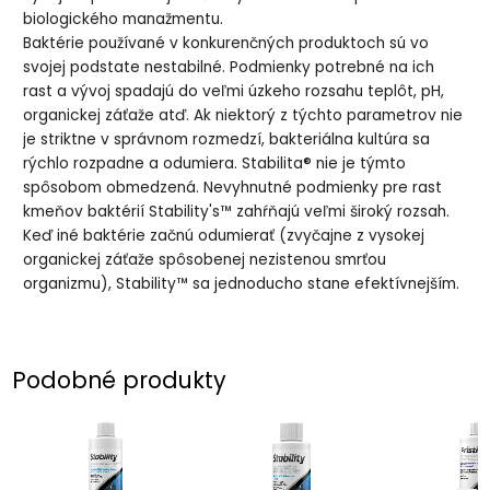
biologického manažmentu.
Baktérie používané v konkurenčných produktoch sú vo
svojej podstate nestabilné. Podmienky potrebné na ich
rast a vývoj spadajú do veľmi úzkeho rozsahu teplôt, pH,
organickej záťaže atď. Ak niektorý z týchto parametrov nie
je striktne v správnom rozmedzí, bakteriálna kultúra sa
rýchlo rozpadne a odumiera. Stabilita® nie je týmto
spôsobom obmedzená. Nevyhnutné podmienky pre rast
kmeňov baktérií Stability's™ zahŕňajú veľmi široký rozsah.
Keď iné baktérie začnú odumierať (zvyčajne z vysokej
organickej záťaže spôsobenej nezistenou smrťou
organizmu), Stability™ sa jednoducho stane efektívnejším.
Podobné produkty