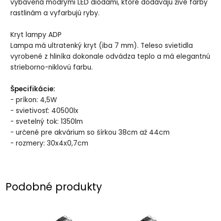
vybavená modrými LED diódami, ktoré dodávajú živé farby
rastlinám a vyfarbujú ryby.
Kryt lampy ADP
Lampa má ultratenký kryt (iba 7 mm). Teleso svietidla
vyrobené z hliníka dokonale odvádza teplo a má elegantnú
strieborno-niklovú farbu.
Špecifikácie:
- príkon: 4,5W
- svietivosť: 40500lx
- svetelný tok: 1350lm
- určené pre akvárium so šírkou 38cm až 44cm
- rozmery: 30x4x0,7cm
Podobné produkty