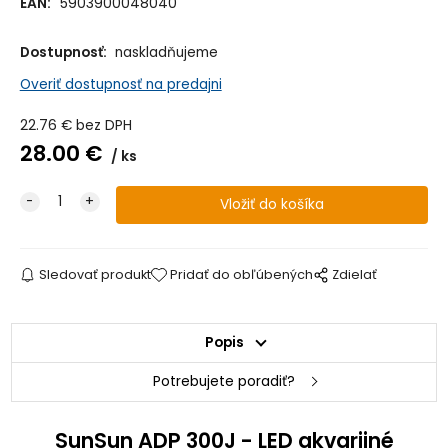
EAN:
5903900048040
Dostupnosť:
naskladňujeme
Overiť dostupnosť na predajni
22.76
€
bez DPH
28.00
€
ks
Sledovať produkt
Pridať do obľúbených
Zdielať
Popis
Potrebujete poradiť?
SunSun ADP 300J - LED akvarijné