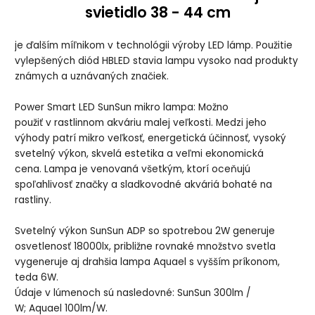
svietidlo 38 - 44 cm
je ďalším míľnikom v technológii výroby LED lámp. Použitie
vylepšených diód HBLED stavia lampu vysoko nad produkty
známych a uznávaných značiek.
Power Smart LED SunSun mikro lampa: Možno
použiť v rastlinnom akváriu malej veľkosti. Medzi jeho
výhody patrí mikro veľkosť, energetická účinnosť, vysoký
svetelný výkon, skvelá estetika a veľmi ekonomická
cena. Lampa je venovaná všetkým, ktorí oceňujú
spoľahlivosť značky a sladkovodné akváriá bohaté na
rastliny.
Svetelný výkon SunSun ADP so spotrebou 2W generuje
osvetlenosť 18000lx, približne rovnaké množstvo svetla
vygeneruje aj drahšia lampa Aquael s vyšším príkonom,
teda 6W.
Údaje v lúmenoch sú nasledovné: SunSun 300lm /
W; Aquael 100lm/W.