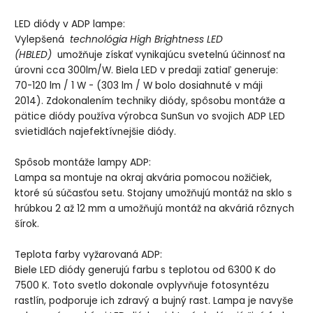
LED diódy v ADP lampe:
Vylepšená
technológia High Brightness LED
(HBLED)
umožňuje získať vynikajúcu svetelnú účinnosť na
úrovni cca 300lm/W. Biela LED v predaji zatiaľ generuje:
70-120 lm / 1 W - (303 lm / W bolo dosiahnuté v máji
2014). Zdokonalením techniky diódy, spôsobu montáže a
pätice diódy používa výrobca SunSun vo svojich ADP LED
svietidlách najefektívnejšie diódy.
Spôsob montáže lampy ADP:
Lampa sa montuje na okraj akvária pomocou nožičiek,
ktoré sú súčasťou setu. Stojany umožňujú montáž na sklo s
hrúbkou 2 až 12 mm a umožňujú montáž na akváriá rôznych
šírok.
Teplota farby vyžarovaná ADP:
Biele LED diódy generujú farbu s teplotou od 6300 K do
7500 K. Toto svetlo dokonale ovplyvňuje fotosyntézu
rastlín, podporuje ich zdravý a bujný rast. Lampa je navyše