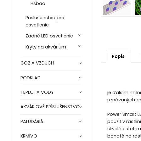
Hsbao
Príslušenstvo pre
osvetlenie
Zadné LED osvetlenie
Kryty na akvárium
Popis
CO2 A VZDUCH
PODKLAD
TEPLOTA VODY
je ďalším míľn
uznávaných zn
AKVÁRIOVÉ PRÍSLUŠENSTVO
Power Smart L
použiť v rastli
PALUDÁRIÁ
skvelá estetik
bohaté na rast
KRMIVO