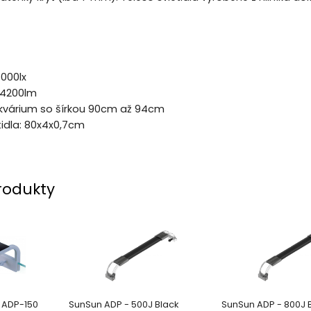
6000lx
: 4200lm
akvárium so šírkou 90cm až 94cm
tidla: 80x4x0,7cm
rodukty
 ADP-150
SunSun ADP - 500J Black
SunSun ADP - 800J 