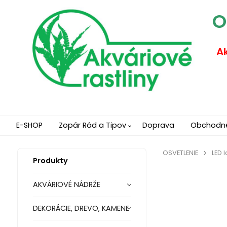
O
Ak
E-SHOP
Zopár Rád a Tipov
Doprava
Obchodn
OSVETLENIE
LED 
Produkty
AKVÁRIOVÉ NÁDRŽE
DEKORÁCIE, DREVO, KAMENE