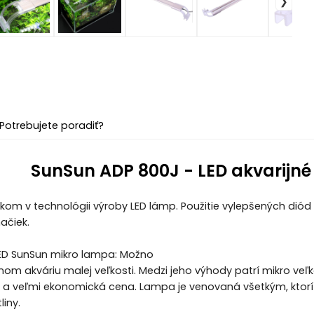
Potrebujete poradiť?
SunSun ADP 800J - LED akvarijné 
ikom v technológii výroby LED lámp. Použitie vylepšených di
ačiek.
ED SunSun mikro lampa: Možno
nnom akváriu malej veľkosti. Medzi jeho výhody patrí mikro veľ
a a veľmi ekonomická cena. Lampa je venovaná všetkým, ktorí
liny.