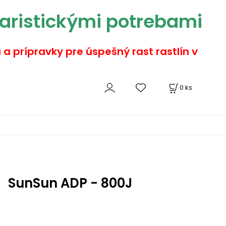
aristickými potrebami
a a prípravky pre úspešný rast rastlín v
0
ks
SunSun ADP - 800J