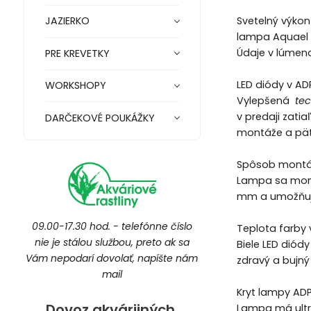
Svetelný výkon
JAZIERKO
lampa Aquael 
Údaje v lúmen
PRE KREVETKY
LED diódy v AD
WORKSHOPY
Vylepšená
tec
v predaji zati
DARČEKOVÉ POUKÁŽKY
montáže a päti
Spôsob montá
Lampa sa montu
mm a umožňujú
09.00-17.30 hod. - telefónne číslo
Teplota farby
nie je stálou službou, preto ak sa
Biele LED diód
Vám nepodarí dovolať, napíšte nám
zdravý a bujný
mail
Kryt lampy AD
Dovoz akvárijných,
Lampa má ultra