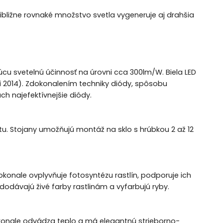
ibližne rovnaké množstvo svetla vygeneruje aj drahšia
úcu svetelnú účinnosť na úrovni cca 300lm/W. Biela LED
áji 2014). Zdokonalením techniky diódy, spôsobu
ch najefektívnejšie diódy.
u. Stojany umožňujú montáž na sklo s hrúbkou 2 až 12
okonale ovplyvňuje fotosyntézu rastlín, podporuje ich
odávajú živé farby rastlinám a vyfarbujú ryby.
dokonale odvádza teplo a má elegantnú strieborno-