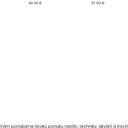
34.00 €
37.00 €
 Vám ponúkame širokú ponuku rastlín, techniky, akvárií a inýc