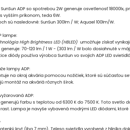
 SunSun ADP so spotrebou 2W generuje osvetlenosť 18000lx, pr
s vyšším príkonom, teda 6W.
och sú nasledovné: SunSun 300lm / W; Aquael 100lm/W.
P lampe:
hnológia High Brightness LED (HBLED)
umožňuje získať vynikaj
aľ generuje: 70-120 lm / 1 W - (303 lm / W bolo dosiahnuté v m
ce diódy používa výrobca SunSun vo svojich ADP LED svietidlá
že lampy ADP:
je na okraj akvária pomocou nožičiek, ktoré sú súčasťou set
 montáž na akváriá rôznych šírok.
 vyžarovaná ADP:
y generujú farbu s teplotou od 6300 K do 7500 K. Toto svetlo d
 rast. Lampa je navyše vybavená modrými LED diódami, ktoré d
P
tenký kryt (iba 7 mm). Teleso svietidla vyrobené z hliníka 