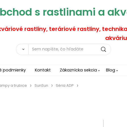
bchod s rastlinami a akv
váriové rastliny, teráriové rastliny, technik
akváriu
é podmienky
Kontakt
Zákaznícka sekcia
Blog
lampy a trubice
SunSun
Séria ADP