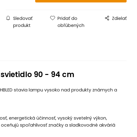
Sledovať
Pridať do
Zdielať
produkt
obľúbených
svietidlo 90 - 94 cm
ód HBLED stavia lampu vysoko nad produkty známych a
kosť, energetická účinnosť, vysoký svetelný výkon,
 oceňujú spoľahlivosť značky a sladkovodné akváriá