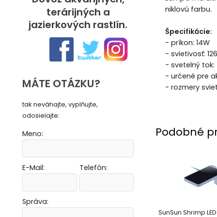
niklovú farbu.
terárijných a
jazierkových rastlín.
Špecifikácie:
- príkon: 14W
- svietivosť: 12
- svetelný tok
- určené pre 
MÁTE OTÁZKU?
- rozmery svie
tak neváhajte, vyplňujte,
odosielajte:
Podobné p
Meno:
E-Mail:
Telefón:
Vytvoriť novú e-mailovú masku
Vytvoriť novú e-mailovú masku
Vytvoriť novú e-mailovú masku
Vytvoriť novú e-mailovú masku
Správa:
SunSun Shrimp LED