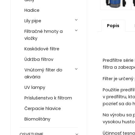
Hadice
Lily pipe
Popis
Filtračné hmoty a
vložky
Kaskádové filtre
Údržba filtrov
Predfiltre sér
filtra a zabez
Vnútorný filter do
akvária
Filter je určen
UV lampy
Použitie predf
v predfiltru, k
Príslušenstvo k filtrom
pozrieť sa do 
Čerpacie hlavice
Na výrobu sa po
Biomolitány
vysokou husto
Účinnosť tesno
OSVETLENIE