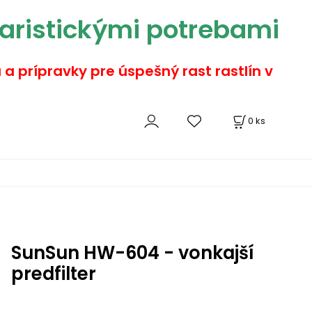
aristickými potrebami
a a prípravky pre úspešný rast rastlín v
0
ks
SunSun HW-604 - vonkajší
predfilter