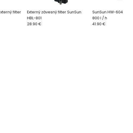
erný filter
Externý závesný filter SunSun
SunSun HW-604B - ext
HBL-801
800 l / h
28.90 €
41.90 €