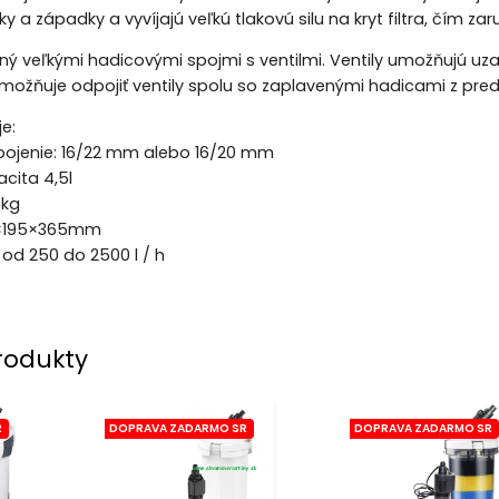
y a západky a vyvíjajú veľkú tlakovú silu na kryt filtra, čím za
vený veľkými hadicovými spojmi s ventilmi. Ventily umožňujú uz
a umožňuje odpojiť ventily spolu so zaplavenými hadicami z pre
e:
ipojenie: 16/22 mm alebo 16/20 mm
acita 4,5l
5kg
15×195×365mm
 od 250 do 2500 l / h
rodukty
R
DOPRAVA ZADARMO SR
DOPRAVA ZADARMO SR