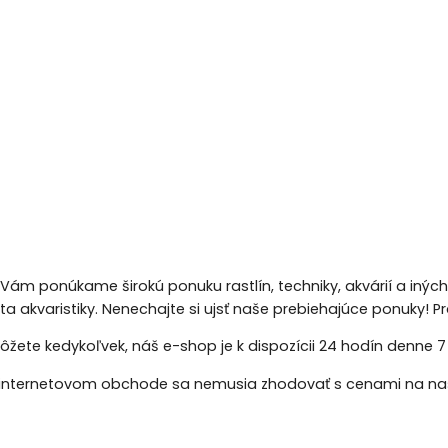
 Vám ponúkame širokú ponuku rastlín, techniky, akvárií a inýc
eta akvaristiky. Nenechajte si ujsť naše prebiehajúce ponuky!
žete kedykoľvek, náš e-shop je k dispozícii 24 hodín denne 7 d
nternetovom obchode sa nemusia zhodovať s cenami na naš