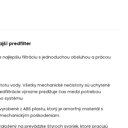
ší predfilter
je najlepšiu filtráciu s jednoduchou obsluhou a prácou
čistotu vody. Všetky mechanické nečistoty sú uchytené
 predfiltrácie výrazne predlžuje čas medzi potrebou
ého systému.
ú vyrobené z ABS plastu, ktorý je amorfný materiál s
 a mechanickým poškodeniam.
ložený na prevádzke štyroch svoriek, ktoré pracujú