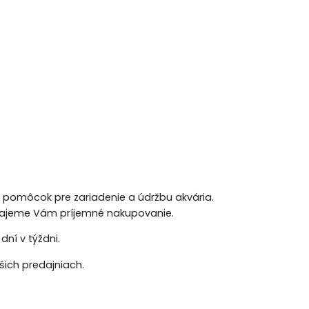
h pomôcok pre zariadenie a údržbu akvária.
 Prajeme Vám príjemné nakupovanie.
ní v týždni.
ich predajniach.