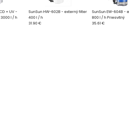
CD + UV -
SunSun HW-602B - externý filter
SunSun EW-604B - ext
 3000 l / h
400 l / h
800 l / h Priesvitný
31.90 €
35.61 €