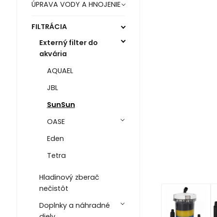
ÚPRAVA VODY A HNOJENIE
FILTRÁCIA
Externý filter do
akvária
AQUAEL
JBL
SunSun
OASE
Eden
Tetra
Hladinový zberač
nečistôt
Doplnky a náhradné
diely