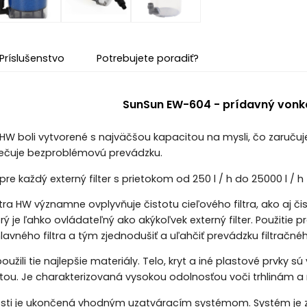
Príslušenstvo
Potrebujete poradiť?
SunSun EW-604 - prídavný vonkaj
ie HW boli vytvorené s najväčšou kapacitou na mysli, čo zaruču
pečuje bezproblémovú prevádzku.
ý pre každý externý filter s prietokom od 250 l / h do 25000 l / h
iltra HW významne ovplyvňuje čistotu cieľového filtra, ako aj 
torý je ľahko ovládateľný ako akýkoľvek externý filter. Použitie
hlavného filtra a tým zjednodušiť a uľahčiť prevádzku filtračn
užili tie najlepšie materiály. Telo, kryt a iné plastové prvky s
tou. Je charakterizovaná vysokou odolnosťou voči trhlinám
sti je ukončená vhodným uzatváracím systémom. Systém je za