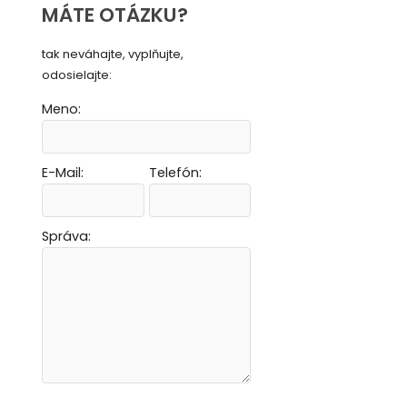
MÁTE OTÁZKU?
tak neváhajte, vyplňujte,
odosielajte:
Meno:
E-Mail:
Telefón:
Vytvoriť novú e-mailovú masku
Vytvoriť novú e-mailovú masku
Vytvoriť novú e-mailovú masku
Vytvoriť novú e-mailovú masku
Správa: