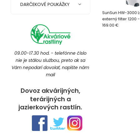
DARČEKOVÉ POUKÁŽKY
SunSun HW-3000 L
externý filter 1200 -
169.00 €
09.00-17.30 hod. - telefónne číslo
nie je stálou službou, preto ak sa
Vám nepodarí dovolať, napíšte nám
mail
Dovoz akvárijných,
terárijných a
jazierkových rastlín.