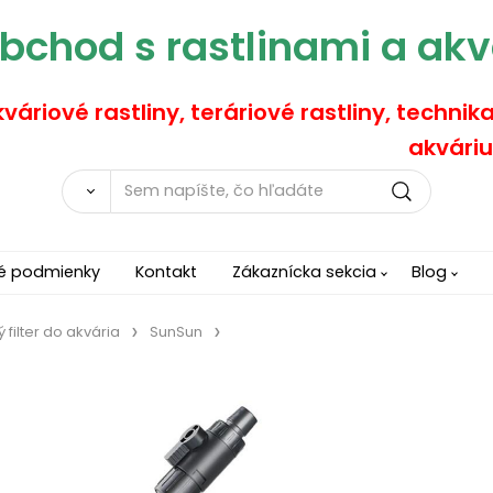
bchod s rastlinami a akv
váriové rastliny, teráriové rastliny, technik
akváriu
é podmienky
Kontakt
Zákaznícka sekcia
Blog
ý filter do akvária
SunSun