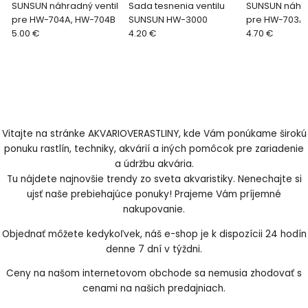
SUNSUN náhradný ventil
Sada tesnenia ventilu
SUNSUN náhra
pre HW-704A, HW-704B
SUNSUN HW-3000
pre HW-703A
5.00 €
4.20 €
4.70 €
Vitajte na stránke AKVARIOVERASTLINY, kde Vám ponúkame širokú
ponuku rastlín, techniky, akvárií a iných pomôcok pre zariadenie
a údržbu akvária.
Tu nájdete najnovšie trendy zo sveta akvaristiky. Nenechajte si
ujsť naše prebiehajúce ponuky! Prajeme Vám príjemné
nakupovanie.
Objednať môžete kedykoľvek, náš e-shop je k dispozícii 24 hodín
denne 7 dní v týždni.
Ceny na našom internetovom obchode sa nemusia zhodovať s
cenami na našich predajniach.