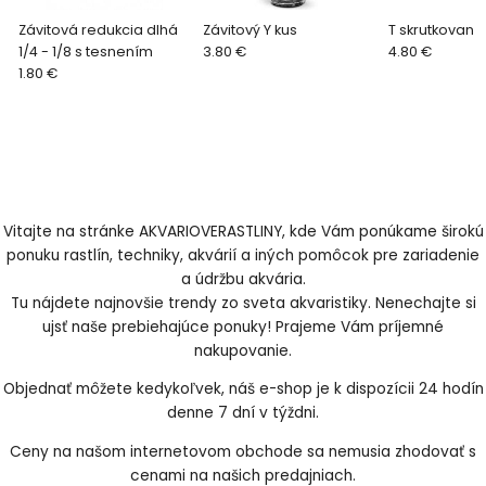
Závitová redukcia dlhá
Závitový Y kus
T skrutkovani
1/4 - 1/8 s tesnením
3.80 €
4.80 €
1.80 €
Vitajte na stránke AKVARIOVERASTLINY, kde Vám ponúkame širokú
ponuku rastlín, techniky, akvárií a iných pomôcok pre zariadenie
a údržbu akvária.
Tu nájdete najnovšie trendy zo sveta akvaristiky. Nenechajte si
ujsť naše prebiehajúce ponuky! Prajeme Vám príjemné
nakupovanie.
Objednať môžete kedykoľvek, náš e-shop je k dispozícii 24 hodín
denne 7 dní v týždni.
Ceny na našom internetovom obchode sa nemusia zhodovať s
cenami na našich predajniach.