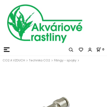
0
CO2 A VZDUCH
Technika CO2
Fitingy - spojky