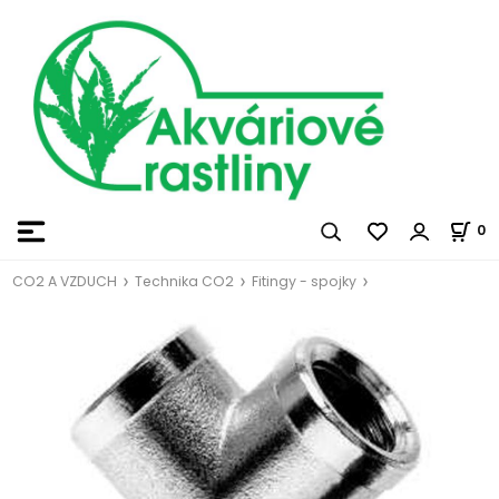
0
CO2 A VZDUCH
Technika CO2
Fitingy - spojky