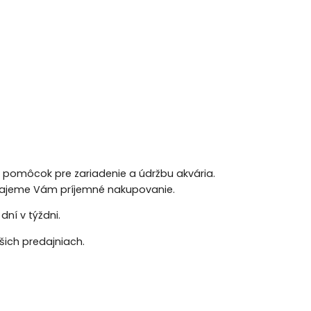
h pomôcok pre zariadenie a údržbu akvária.
 Prajeme Vám príjemné nakupovanie.
ní v týždni.
ich predajniach.