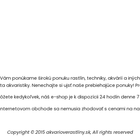
 Vám ponúkame širokú ponuku rastlín, techniky, akvárií a inýc
eta akvaristiky. Nenechajte si ujsť naše prebiehajúce ponuky!
žete kedykoľvek, náš e-shop je k dispozícii 24 hodín denne 7 d
nternetovom obchode sa nemusia zhodovať s cenami na naš
Copyright © 2015 akvarioverastliny.sk, All rights reserved