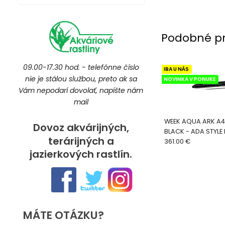
Podobné p
09.00-17.30 hod. - telefónne číslo
IBA U NÁS
nie je stálou službou, preto ak sa
NOVINKA V PONUKE
Vám nepodarí dovolať, napíšte nám
mail
WEEK AQUA ARK A
Dovoz akvárijných,
BLACK - ADA STYLE 
terárijných a
361.00 €
jazierkových rastlín.
MÁTE OTÁZKU?