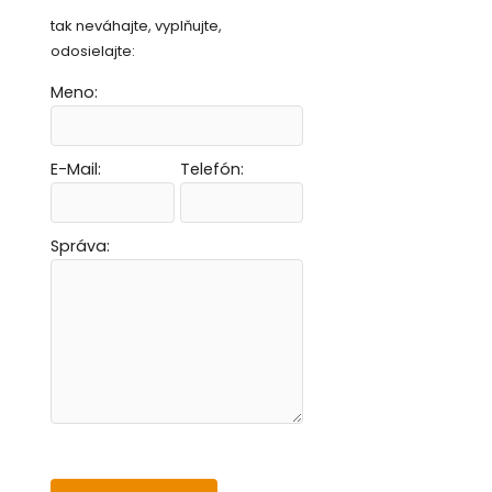
tak neváhajte, vyplňujte,
odosielajte:
Meno:
E-Mail:
Telefón:
Vytvoriť novú e-mailovú masku
Vytvoriť novú e-mailovú masku
Vytvoriť novú e-mailovú masku
Vytvoriť novú e-mailovú masku
Správa: