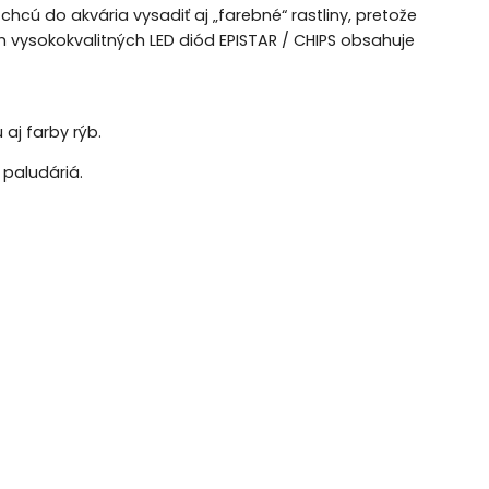
chcú do akvária vysadiť aj „farebné“ rastliny, pretože
 vysokokvalitných LED diód EPISTAR / CHIPS obsahuje
 aj farby rýb.
 paludáriá.