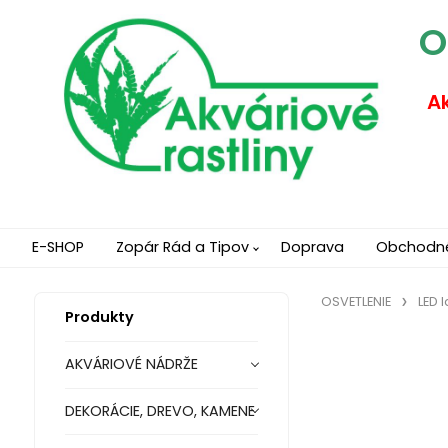
O
Ak
E-SHOP
Zopár Rád a Tipov
Doprava
Obchodn
OSVETLENIE
LED 
Produkty
AKVÁRIOVÉ NÁDRŽE
DEKORÁCIE, DREVO, KAMENE