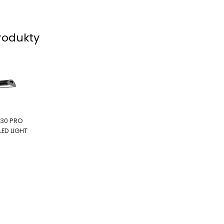
rodukty
430 PRO
LED LIGHT