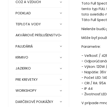
CO2 A VZDUCH
Toto Full Spec
tento typ FULL
PODKLAD
toto svietidlo
Táto Full Spec
TEPLOTA VODY
Nielenže budú 
AKVÁRIOVÉ PRÍSLUŠENSTVO
Môže byť použit
PALUDÁRIÁ
Parametre:
- Veľkosť: / 
KRMIVO
- Odporúčaná 
- Výkon: 120W 
JAZIERKO
- Napätie: 36V
- Počet LED: 1
PRE KREVETKY
- CRI / RA: 95A
- IP 44
WORKSHOPY
- Životnosť LED
DARČEKOVÉ POUKÁŽKY
V prípade mno