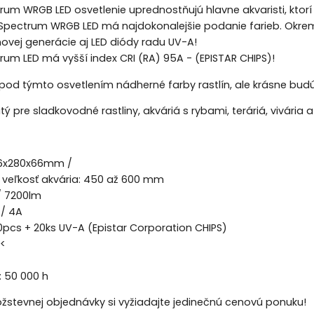
trum WRGB LED osvetlenie uprednostňujú hlavne akvaristi, ktorí 
 Spectrum WRGB LED má najdokonalejšie podanie farieb. Okrem
 novej generácie aj LED diódy radu UV-A!
trum LED má vyšší index CRI (RA) 95A - (EPISTAR CHIPS)!
pod týmto osvetlením nádherné farby rastlín, ale krásne budú
ý pre sladkovodné rastliny, akváriá s rybami, teráriá, vivária a
426x280x66mm /
veľkosť akvária: 450 až 600 mm
/ 7200lm
 / 4A
40pcs + 20ks UV-A (Epistar Corporation CHIPS)
 <
: 50 000 h
žstevnej objednávky si vyžiadajte jedinečnú cenovú ponuku!