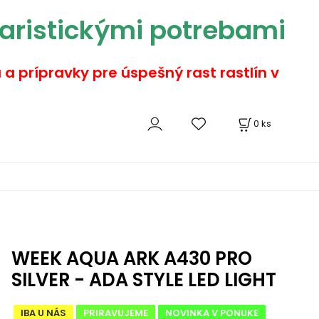
aristickými potrebami
a a prípravky pre úspešný rast rastlín v
0
ks
WEEK AQUA ARK A430 PRO
SILVER - ADA STYLE LED LIGHT
IBA U NÁS
PRIRAVUJEME
NOVINKA V PONUKE