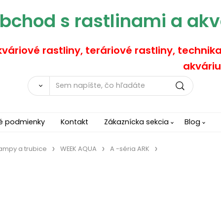
bchod s rastlinami a akv
váriové rastliny, teráriové rastliny, technik
akváriu
é podmienky
Kontakt
Zákaznícka sekcia
Blog
lampy a trubice
WEEK AQUA
A -séria ARK