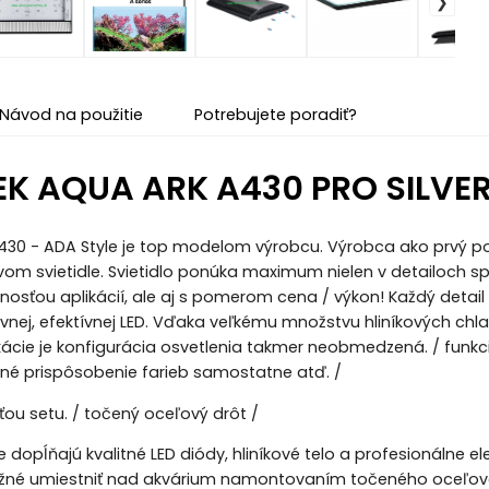
Návod na použitie
Potrebujete poradiť?
K AQUA ARK A430 PRO SILVER 
A430 - ADA Style je top modelom výrobcu. Výrobca ako prvý po
m svietidle. Svietidlo ponúka maximum nielen v detailoch spr
nosťou aplikácií, ale aj s pomerom cena / výkon! Každý detail
vnej, efektívnej LED. Vďaka veľkému množstvu hliníkových chla
ácie je konfigurácia osvetlenia takmer neobmedzená. / funk
né prispôsobenie farieb samostatne atď. /
ťou setu. / točený oceľový drôt /
 dopĺňajú kvalitné LED diódy, hliníkové telo a profesionálne el
možné umiestniť nad akvárium namontovaním točeného oceľov