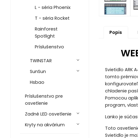
L - séria Phoenix
T - séria Rocket
Rainforest
Popis
Spotlight
Príslušenstvo
WEE
TWINSTAR
Svietidlo ARK 
SunSun
tomto prémiovo
Hsbao
konfigurovateľ
chladenie pasí
Príslušenstvo pre
Pomocou aplik
osvetlenie
program, vlast
Zadné LED osvetlenie
Lanko je súčas
Kryty na akvárium
Toto osvetlenie
Svietidlo je 